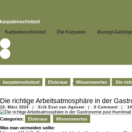
Skip
to
content
Skip
karpatenschnitzel
to
content
Karpatenschnitzel
Die Karpaten
Bucegi-Gebirg
karpatenschnitzel
Elsteraue
,
Wissenswertes
Die rich
Die richtige Arbeitsatmosphäre in der Gast
10.
Erik
10. März 2024
Erik Esot van Agenew
0 Comment
14
|
|
|
März
Esot
2024
van
Categories:
Elsteraue
Wissenswertes
Agenew
Was man vermeiden sollte: