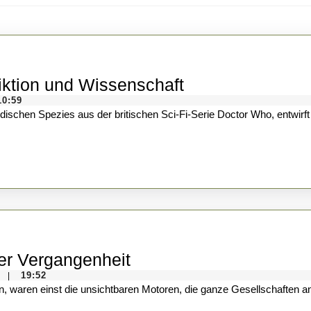
Die
iktion und Wissenschaft
Silurianer-
10:59
Hypothese:
Zwischen
Fiktion
und
Wissenschaft
Wassermühlen:
er Vergangenheit
Die
19:52
|
stillen