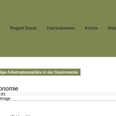
e
Region Dacia
Transsilvanien
Küche
Sie
tige Arbeitsatmosphäre in der Gastronomie
ronomie
:21