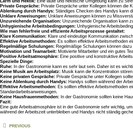
Lärm und Hektik:
Eine laute und hektische Umgebung kann zu Stres
Private Gespräche:
Private Gespräche unter Kollegen können die Ko
Ablenkung durch Handys:
Ständiges Checken des Handys kann di
Unklare Anweisungen:
Unklare Anweisungen können zu Missverstä
Unzureichende Organisation:
Unzureichende Organisation kann z
Unhygienische Arbeitsbedingungen:
Unhygienische Arbeitsbeding
Wie man fehlerfreie und effiziente Arbeitsprozesse gestaltet:
Klare Kommunikation:
Klare und eindeutige Kommunikation zwische
Effektive Arbeitsmethoden:
Es sollten effektive Arbeitsmethoden 
Regelmäßige Schulungen:
Regelmäßige Schulungen können dazu bei
Motivation und Teamarbeit:
Motivierte Mitarbeiter und ein gutes Te
Positive Arbeitsatmosphäre:
Eine positive und konstruktive Arbei
Spezielle Dinge:
Ruhe:
In der Gastronomie kann es sehr laut sein. Daher ist es wicht
Keine Musik am Arbeitsplatz:
Musik kann die Konzentration stören 
Keine privaten Gespräche:
Private Gespräche unter Kollegen sollt
Keine Ablenkung durch Handys:
Handys sollten während der Arbeit
Effektive Arbeitsmethoden:
Es sollten effektive Arbeitsmethoden 
Standardarbeitsanweisungen.
Keine Hausfrauenmethoden:
In der Gastronomie sollten keine Hau
Fazit:
Eine gute Arbeitsatmosphäre ist in der Gastronomie sehr wichtig, um
während der Arbeitszeit unterbleiben und Handys nicht ständig geche
Beitragsnavigation
PREVIOUS