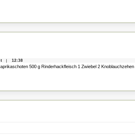
Giganten
der
Vergangenheit
te
ka
t
12:38
|
n 6 Paprikaschoten 500 g Rinderhackfleisch 1 Zwiebel 2 Knoblauchzehe
leisch