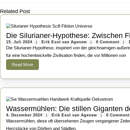
Previous
post:
Related Post
Die Silurianer-Hypothese: Zwischen F
15.
Erik
15. Juli 2024
Erik Esot van Agenew
0 Comment
|
|
|
Juli
Esot
Die Silurianer-Hypothese, inspiriert von der gleichnamigen außerirdischen Spezies aus der britischen Sci-Fi-Serie Doctor Who, entwirft ein faszinierendes Gedankenexperiment: Könnten wir Beweise
2024
van
Agenew
für eine hochentwickelte Zivilisation finden, die vor Millionen von
Read
Read More
More
Wassermühlen: Die stillen Giganten d
4.
Erik
4. Dezember 2024
Erik Esot van Agenew
0 Comment
|
|
Dezember
Esot
Wassermühlen, diese oft übersehenen Zeugen vergangener Zeiten, waren einst die unsichtbaren Motoren, die ganze Gesellschaften antrieben. Sie waren mehr als nur Maschinen; sie waren die
2024
van
Agenew
Herzstücke von Dörfern und Städten,