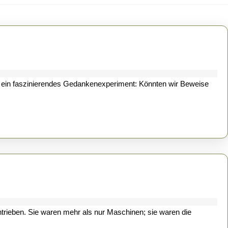
Next
post: