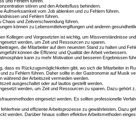
s und Fehlern führen.
nzentration stören und den Arbeitsfluss behindern.
e Aufmerksamkeit vom Job ablenken und zu Fehlern führen.
ndnissen und Fehlern führen.
u Chaos und Zeitverschwendung führen.
ungen können zu Lebensmittelvergiftungen und anderen gesundheitli
n Kollegen und Vorgesetzten ist wichtig, um Missverständnisse und
eingesetzt werden, um Zeit und Ressourcen zu sparen.
tragen, die Mitarbeiter auf dem neuesten Stand zu halten und Fehl
amgefühl können die Effizienz und Qualität der Arbeit verbessern.
tsatmosphäre kann zu mehr Motivation und besseren Ergebnissen füh
ig, dass es Rückzugsmöglichkeiten gibt, wo sich die Mitarbeiter in 
und zu Fehlern führen. Daher sollte in der Gastronomie auf Musik ve
en während der Arbeitszeit vermieden werden.
szeit ausgeschaltet oder auf lautlos gestellt werden.
eingesetzt werden, um Zeit und Ressourcen zu sparen. Dazu gehört z
sfrauenmethoden eingesetzt werden. Es sollten professionelle Verf
 fehlerfreie und effiziente Arbeitsprozesse zu gewährleisten. Dazu 
ckt werden. Darüber hinaus sollten effektive Arbeitsmethoden einges