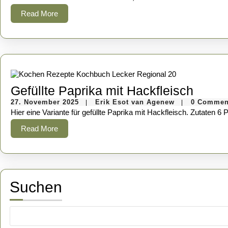
Read
Read More
More
Gefüll
Gefüllte Paprika mit Hackfleisch
27.
Erik
Papri
27. November 2025
Erik Esot van Agenew
0 Commen
|
|
November
Esot
Hier eine Variante für gefüllte Paprika mit Hackfleisch. Zutate
mit
2025
van
Agenew
Read
Read More
Hackf
More
Suchen