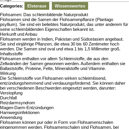
Agenew
Categories:
Elsteraue
Wissenswertes
Flohsamen: Das schleimbildende Naturprodukt
Flohsamen sind die Samen der Flohsamenpflanze (Plantago
psyllium). Sie sind ein beliebtes Naturprodukt, das unter anderem für
seine schleimbildenden Eigenschaften bekannt ist.
Herkunft und Anbau
Flohsamen werden in Indien, Pakistan und Südostasien angebaut.
Sie sind einjährige Pflanzen, die etwa 30 bis 60 Zentimeter hoch
werden. Die Samen sind oval und etwa 1 bis 1,5 Millimeter groß.
Inhaltsstoffe
Flohsamen enthalten vor allem Schleimstoffe, die aus den
Zellwänden der Samen gewonnen werden. Außerdem enthalten sie
Ballaststoffe, Proteine, Fette, Mineralstoffe und Vitamine.
Wirkung
Die Schleimstoffe von Flohsamen wirken schleimlösend,
entzündungshemmend und verdauungsfördernd. Sie können daher
bei verschiedenen Beschwerden eingesetzt werden, darunter:
Verstopfung
Durchfall
Reizdarmsyndrom
Magen-Darm-Entzündungen
Harnwegsinfektionen
Anwendung
Flohsamen können pur oder in Form von Flohsamenschalen
eingenommen werden. Flohsamenschalen sind Flohsamen, bei