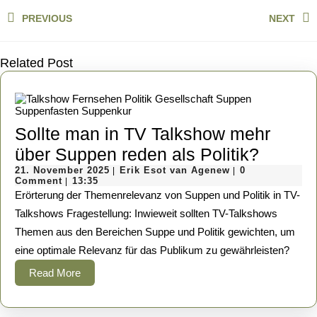
Beitragsnavigation
PREVIOUS
NEXT
Previous
Next
post:
post:
Related Post
Sollte man in TV Talkshow mehr
Sollte
über Suppen reden als Politik?
21.
Erik
man
21. November 2025
Erik Esot van Agenew
0
|
|
November
Esot
Comment
13:35
|
in
2025
van
Erörterung der Themenrelevanz von Suppen und Politik in TV-
Agenew
TV
Talkshows Fragestellung: Inwieweit sollten TV-Talkshows
Themen aus den Bereichen Suppe und Politik gewichten, um
Talksh
eine optimale Relevanz für das Publikum zu gewährleisten?
mehr
Read
Read More
über
More
Suppe