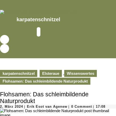
Skip
to
content
Skip
karpatenschnitzel
to
content
Open
Button
karpatenschnitzel
Elsteraue
,
Wissenswertes
Flohsamen: Das schleimbildende Naturprodukt
Flohsamen: Das schleimbildende
Naturprodukt
2.
Erik
2. März 2024
Erik Esot van Agenew
0 Comment
17:08
|
|
|
März
Esot
2024
van