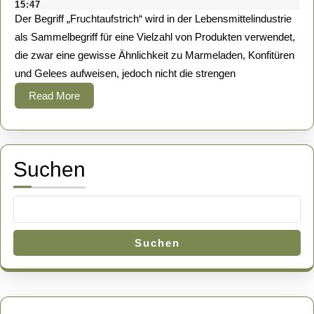
November
Esot
15:47
„Fruchtaufstrich“
2024
van
Der Begriff „Fruchtaufstrich“ wird in der Lebensmittelindustrie
Agenew
in
als Sammelbegriff für eine Vielzahl von Produkten verwendet,
die zwar eine gewisse Ähnlichkeit zu Marmeladen, Konfitüren
der
und Gelees aufweisen, jedoch nicht die strengen
Lebensmittelindu
Read
Read More
More
Suchen
Suchen