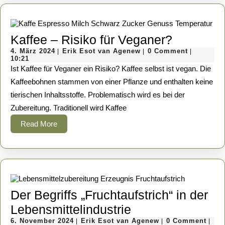
reden
als
Politik?
Kaffee
Kaffee – Risiko für Veganer?
4.
Erik
–
4. März 2024
Erik Esot van Agenew
0 Comment
|
|
|
März
Esot
10:21
Risiko
2024
van
Ist Kaffee für Veganer ein Risiko? Kaffee selbst ist vegan. Die
Agenew
für
Kaffeebohnen stammen von einer Pflanze und enthalten keine
tierischen Inhaltsstoffe. Problematisch wird es bei der
Veganer
Zubereitung. Traditionell wird Kaffee
Read
Read More
More
Der Begriffs „Fruchtaufstrich“ in der
Der
Lebensmittelindustrie
6.
Begriffs
Erik
6. November 2024
Erik Esot van Agenew
0 Comment
|
|
|