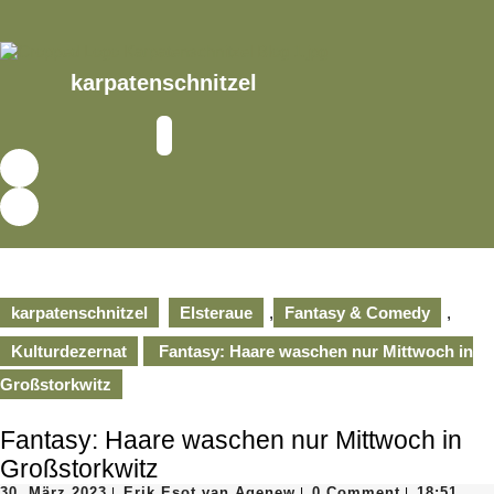
Skip
to
content
Skip
karpatenschnitzel
to
content
Open
Button
karpatenschnitzel
Elsteraue
,
Fantasy & Comedy
,
Kulturdezernat
Fantasy: Haare waschen nur Mittwoch in
Großstorkwitz
Fantasy: Haare waschen nur Mittwoch in
Großstorkwitz
30.
Erik
30. März 2023
Erik Esot van Agenew
0 Comment
18:51
|
|
|