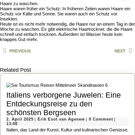
Haare zu waschen.
Haare waren früher ein Schutz: In früheren Zeiten waren Haare ein
Schutz vor Kälte und Sonne. Sie waren auch ein Schutz vor
Insekten.
Heute ist es nicht mehr notwendig, die Haare nur an einem Tag in der
Woche zu waschen. Es gibt elektrische Haartrockner, die die Haare
schnell und einfach trocknen. Außerdem ist Wasser heute kein
knappes Gut mehr.
Beitragsnavigation
PREVIOUS
NEXT
Previous
Next
post:
post:
Related Post
Italiens verborgene Juwelen: Eine
Entdeckungsreise zu den
Italiens
schönsten Bergseen
2.
verborgene
Erik
2. April 2025
Erik Esot van Agenew
0 Comment
|
|
|
April
Esot
13:08
Juwelen:
2025
van
Italien, das Land der Kunst, Kultur und kulinarischen Genüsse,
Agenew