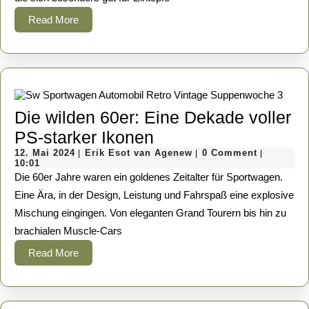
Speck
Read
Read More
über
More
Würstchen
bis
Rind
oder
Die wilden 60er: Eine Dekade voller
Exot
Die
PS-starker Ikonen
12.
wilden
Erik
12. Mai 2024
Erik Esot van Agenew
0 Comment
|
|
|
Mai
Esot
10:01
60er:
2024
van
Die 60er Jahre waren ein goldenes Zeitalter für Sportwagen.
Agenew
Eine
Eine Ära, in der Design, Leistung und Fahrspaß eine explosive
Mischung eingingen. Von eleganten Grand Tourern bis hin zu
Dekade
brachialen Muscle-Cars
voller
Read
Read More
PS-
More
starker
Ikonen