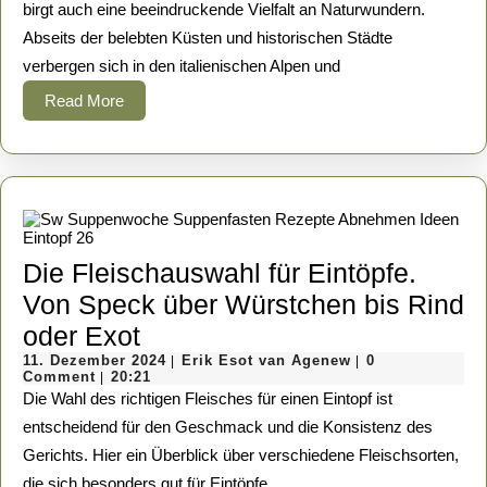
Eine
birgt auch eine beeindruckende Vielfalt an Naturwundern.
Abseits der belebten Küsten und historischen Städte
Entdeckungsreis
verbergen sich in den italienischen Alpen und
zu
Read
Read More
den
More
schönsten
Bergseen
Die Fleischauswahl für Eintöpfe.
Von Speck über Würstchen bis Rind
Die
oder Exot
Fleischauswahl
11.
Erik
11. Dezember 2024
Erik Esot van Agenew
0
|
|
Dezember
Esot
Comment
20:21
|
für
2024
van
Die Wahl des richtigen Fleisches für einen Eintopf ist
Agenew
Eintöpfe.
entscheidend für den Geschmack und die Konsistenz des
Gerichts. Hier ein Überblick über verschiedene Fleischsorten,
Von
die sich besonders gut für Eintöpfe