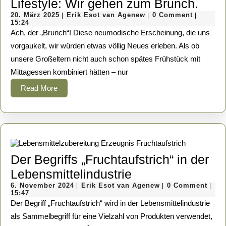
Lifes
Lifestyle: Wir gehen zum Brunch.
Waterloo
20.
Erik
Wir
20. März 2025
Erik Esot van Agenew
0 Comment
|
|
|
werden
März
Esot
15:24
gehe
2025
van
Ach, der „Brunch“! Diese neumodische Erscheinung, die uns
kann
Agenew
zum
vorgaukelt, wir würden etwas völlig Neues erleben. Als ob
(und
unsere Großeltern nicht auch schon spätes Frühstück mit
Brun
ein
Mittagessen kombiniert hätten – nur
bisschen
Read
Read More
Vernunft
More
Wunder
wirkt)
Der Begriffs „Fruchtaufstrich“ in der
Der
Lebensmittelindustrie
6.
Begriffs
Erik
6. November 2024
Erik Esot van Agenew
0 Comment
|
|
|
November
Esot
15:47
„Fruchtaufstrich“
2024
van
Der Begriff „Fruchtaufstrich“ wird in der Lebensmittelindustrie
Agenew
in
als Sammelbegriff für eine Vielzahl von Produkten verwendet,