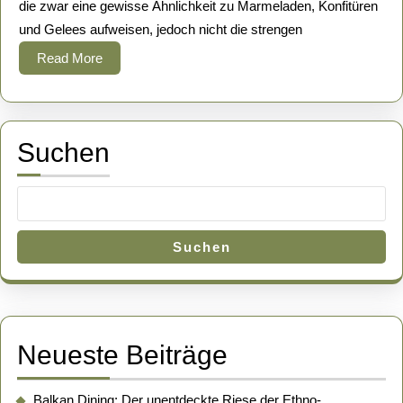
die zwar eine gewisse Ähnlichkeit zu Marmeladen, Konfitüren
der
und Gelees aufweisen, jedoch nicht die strengen
Lebensmittelindu
Read
Read More
More
Suchen
Suchen
Neueste Beiträge
Balkan Dining: Der unentdeckte Riese der Ethno-