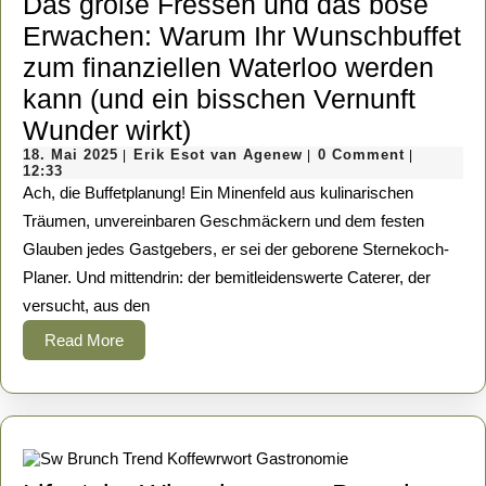
Das große Fressen und das böse
Erwachen: Warum Ihr Wunschbuffet
zum finanziellen Waterloo werden
kann (und ein bisschen Vernunft
Das
Wunder wirkt)
18.
große
Erik
18. Mai 2025
Erik Esot van Agenew
0 Comment
|
|
|
Mai
Esot
12:33
Fressen
2025
van
Ach, die Buffetplanung! Ein Minenfeld aus kulinarischen
Agenew
und
Träumen, unvereinbaren Geschmäckern und dem festen
Glauben jedes Gastgebers, er sei der geborene Sternekoch-
das
Planer. Und mittendrin: der bemitleidenswerte Caterer, der
böse
versucht, aus den
Erwachen:
Read
Read More
Warum
More
Ihr
Wunschbuffet
zum
finanziellen