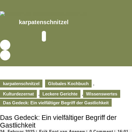
Skip
to
content
Skip
karpatenschnitzel
to
content
Open
Button
karpatenschnitzel
Globales Kochbuch
,
Kulturdezernat
,
Leckere Gerichte
,
Wissenswertes
Das Gedeck: Ein vielfältiger Begriff der Gastlichkeit
Das Gedeck: Ein vielfältiger Begriff der
Gastlichkeit
24.
Erik
24. Februar 2025
Erik Esot van Agenew
0 Comment
16:01
|
|
|