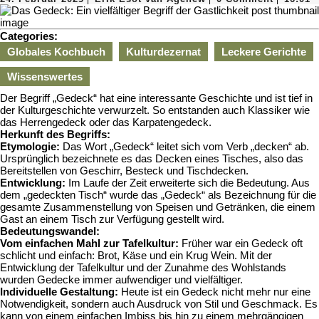
Februar
Esot
2025
van
Agenew
Categories:
Globales Kochbuch
Kulturdezernat
Leckere Gerichte
Wissenswertes
Der Begriff „Gedeck“ hat eine interessante Geschichte und ist tief in
der Kulturgeschichte verwurzelt. So entstanden auch Klassiker wie
das Herrengedeck oder das Karpatengedeck.
Herkunft des Begriffs:
Etymologie:
Das Wort „Gedeck“ leitet sich vom Verb „decken“ ab.
Ursprünglich bezeichnete es das Decken eines Tisches, also das
Bereitstellen von Geschirr, Besteck und Tischdecken.
Entwicklung:
Im Laufe der Zeit erweiterte sich die Bedeutung. Aus
dem „gedeckten Tisch“ wurde das „Gedeck“ als Bezeichnung für die
gesamte Zusammenstellung von Speisen und Getränken, die einem
Gast an einem Tisch zur Verfügung gestellt wird.
Bedeutungswandel:
Vom einfachen Mahl zur Tafelkultur:
Früher war ein Gedeck oft
schlicht und einfach: Brot, Käse und ein Krug Wein. Mit der
Entwicklung der Tafelkultur und der Zunahme des Wohlstands
wurden Gedecke immer aufwendiger und vielfältiger.
Individuelle Gestaltung:
Heute ist ein Gedeck nicht mehr nur eine
Notwendigkeit, sondern auch Ausdruck von Stil und Geschmack. Es
kann von einem einfachen Imbiss bis hin zu einem mehrgängigen