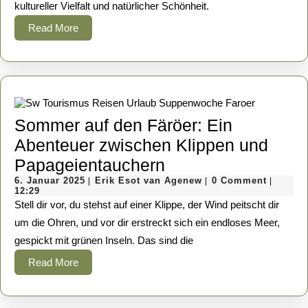
kultureller Vielfalt und natürlicher Schönheit.
Ein
Read
Read More
Karibisches
More
Paradies
Sommer auf den Färöer: Ein
Abenteuer zwischen Klippen und
Sommer
Papageientauchern
6.
auf
Erik
6. Januar 2025
Erik Esot van Agenew
0 Comment
|
|
|
Januar
Esot
12:29
den
2025
van
Stell dir vor, du stehst auf einer Klippe, der Wind peitscht dir
Agenew
Färöer:
um die Ohren, und vor dir erstreckt sich ein endloses Meer,
gespickt mit grünen Inseln. Das sind die
Ein
Abenteuer
Read
Read More
More
zwischen
Klippen