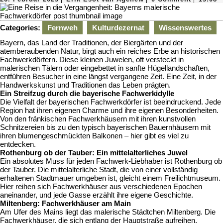
Februar
Esot
2025
van
Agenew
Categories:
Fernweh
Kulturdezernat
Wissenswertes
Bayern, das Land der Traditionen, der Biergärten und der
atemberaubenden Natur, birgt auch ein reiches Erbe an historischen
Fachwerkdörfern. Diese kleinen Juwelen, oft versteckt in
malerischen Tälern oder eingebettet in sanfte Hügellandschaften,
entführen Besucher in eine längst vergangene Zeit. Eine Zeit, in der
Handwerkskunst und Traditionen das Leben prägten.
Ein Streifzug durch die bayerische Fachwerkidylle
Die Vielfalt der bayerischen Fachwerkdörfer ist beeindruckend. Jede
Region hat ihren eigenen Charme und ihre eigenen Besonderheiten.
Von den fränkischen Fachwerkhäusern mit ihren kunstvollen
Schnitzereien bis zu den typisch bayerischen Bauernhäusern mit
ihren blumengeschmückten Balkonen – hier gibt es viel zu
entdecken.
Rothenburg ob der Tauber: Ein mittelalterliches Juwel
Ein absolutes Muss für jeden Fachwerk-Liebhaber ist Rothenburg ob
der Tauber. Die mittelalterliche Stadt, die von einer vollständig
erhaltenen Stadtmauer umgeben ist, gleicht einem Freilichtmuseum.
Hier reihen sich Fachwerkhäuser aus verschiedenen Epochen
aneinander, und jede Gasse erzählt ihre eigene Geschichte.
Miltenberg: Fachwerkhäuser am Main
Am Ufer des Mains liegt das malerische Städtchen Miltenberg. Die
Fachwerkhäuser, die sich entlang der Hauptstraße aufreihen,