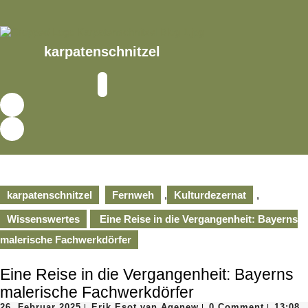
Skip
to
content
Skip
karpatenschnitzel
to
content
Open
Button
karpatenschnitzel
Fernweh
,
Kulturdezernat
,
Wissenswertes
Eine Reise in die Vergangenheit: Bayerns
malerische Fachwerkdörfer
Eine Reise in die Vergangenheit: Bayerns
malerische Fachwerkdörfer
26.
Erik
26. Februar 2025
Erik Esot van Agenew
0 Comment
13:08
|
|
|