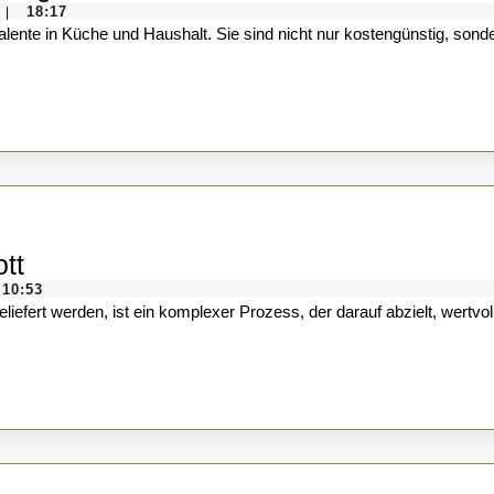
Natron
18:17
|
und
Zitronensäure:
Vielfältig
einsetzbar
Wissen:
tt
Rohstoffgewinnung
10:53
aus
Schrott