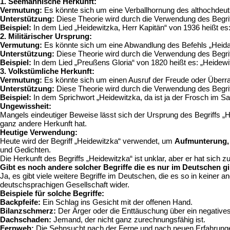
1. Seemännische Herkunft:
Vermutung:
Es könnte sich um eine Verballhornung des althochdeutsc
Unterstützung:
Diese Theorie wird durch die Verwendung des Begriff
Beispiel:
In dem Lied „Heidewitzka, Herr Kapitän“ von 1936 heißt es:
2. Militärischer Ursprung:
Vermutung:
Es könnte sich um eine Abwandlung des Befehls „Heid
Unterstützung:
Diese Theorie wird durch die Verwendung des Begriffs
Beispiel:
In dem Lied „Preußens Gloria“ von 1820 heißt es: „Heidewit
3. Volkstümliche Herkunft:
Vermutung:
Es könnte sich um einen Ausruf der Freude oder Überra
Unterstützung:
Diese Theorie wird durch die Verwendung des Begriff
Beispiel:
In dem Sprichwort „Heidewitzka, da ist ja der Frosch im Sal
Ungewissheit:
Mangels eindeutiger Beweise lässt sich der Ursprung des Begriffs „
ganz andere Herkunft hat.
Heutige Verwendung:
Heute wird der Begriff „Heidewitzka“ verwendet, um
Aufmunterung,
und Gedichten.
Die Herkunft des Begriffs „Heidewitzka“ ist unklar, aber er hat sich
Gibt es noch andere solcher Begriffe die es nur im Deutschen g
Ja, es gibt viele weitere Begriffe im Deutschen, die es so in keiner 
deutschsprachigen Gesellschaft wider.
Beispiele für solche Begriffe:
Backpfeife:
Ein Schlag ins Gesicht mit der offenen Hand.
Bilanzschmerz:
Der Ärger oder die Enttäuschung über ein negatives
Dachschaden:
Jemand, der nicht ganz zurechnungsfähig ist.
Fernweh:
Die Sehnsucht nach der Ferne und nach neuen Erfahrung