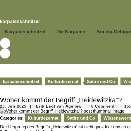
Skip
to
content
Skip
karpatenschnitzel
to
content
Karpatenschnitzel
Die Karpaten
Bucegi-Gebirg
karpatenschnitzel
Kulturdezernat
,
Satire und Co
,
Wis
Woher kommt der Begriff „Heidewitzka“?
23.
Erik
23. Juli 2025
Erik Esot van Agenew
0 Comment
15:
|
|
|
Juli
Esot
2025
van
Categories:
Kulturdezernat
Satire und Co
Wissenswert
Agenew
Der Ursprung des Begriffs „Heidewitzka“ ist nicht ganz klar und es g