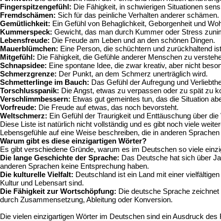
Fingerspitzengefühl:
Die Fähigkeit, in schwierigen Situationen sens
Fremdschämen:
Sich für das peinliche Verhalten anderer schämen.
Gemütlichkeit:
Ein Gefühl von Behaglichkeit, Geborgenheit und Woh
Kummerspeck:
Gewicht, das man durch Kummer oder Stress zuni
Lebensfreude:
Die Freude am Leben und an den schönen Dingen.
Mauerblümchen:
Eine Person, die schüchtern und zurückhaltend ist
Mitgefühl:
Die Fähigkeit, die Gefühle anderer Menschen zu verstehen
Schnapsidee:
Eine spontane Idee, die zwar kreativ, aber nicht beson
Schmerzgrenze:
Der Punkt, an dem Schmerz unerträglich wird.
Schmetterlinge im Bauch:
Das Gefühl der Aufregung und Verliebthei
Torschlusspanik:
Die Angst, etwas zu verpassen oder zu spät zu
Verschlimmbessern:
Etwas gut gemeintes tun, das die Situation ab
Vorfreude:
Die Freude auf etwas, das noch bevorsteht.
Weltschmerz:
Ein Gefühl der Traurigkeit und Enttäuschung über die 
Diese Liste ist natürlich nicht vollständig und es gibt noch viele we
Lebensgefühle auf eine Weise beschreiben, die in anderen Sprachen n
Warum gibt es diese einzigartigen Wörter?
Es gibt verschiedene Gründe, warum es im Deutschen so viele einzig
Die lange Geschichte der Sprache:
Das Deutsche hat sich über Jah
anderen Sprachen keine Entsprechung haben.
Die kulturelle Vielfalt:
Deutschland ist ein Land mit einer vielfältigen
Kultur und Lebensart sind.
Die Fähigkeit zur Wortschöpfung:
Die deutsche Sprache zeichnet s
durch Zusammensetzung, Ableitung oder Konversion.
Die vielen einzigartigen Wörter im Deutschen sind ein Ausdruck des