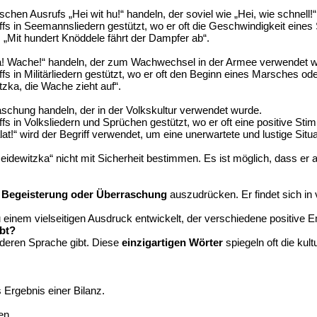
hen Ausrufs „Hei wit hu!“ handeln, der soviel wie „Hei, wie schnell!“
s in Seemannsliedern gestützt, wo er oft die Geschwindigkeit eines 
 „Mit hundert Knöddele fährt der Dampfer ab“.
a! Wache!“ handeln, der zum Wachwechsel in der Armee verwendet w
 in Militärliedern gestützt, wo er oft den Beginn eines Marsches oder
zka, die Wache zieht auf“.
schung handeln, der in der Volkskultur verwendet wurde.
s in Volksliedern und Sprüchen gestützt, wo er oft eine positive St
at!“ wird der Begriff verwendet, um eine unerwartete und lustige Situ
Heidewitzka“ nicht mit Sicherheit bestimmen. Es ist möglich, dass e
 Begeisterung oder Überraschung
auszudrücken. Er findet sich in
 zu einem vielseitigen Ausdruck entwickelt, der verschiedene positive
ibt?
anderen Sprache gibt. Diese
einzigartigen Wörter
spiegeln oft die kul
 Ergebnis einer Bilanz.
en.