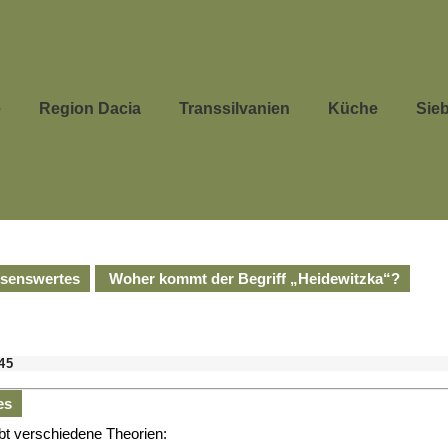
e
Region Dacia
Transsilvanien
Küche
Sie
senswertes
Woher kommt der Begriff „Heidewitzka“?
45
es
ibt verschiedene Theorien: