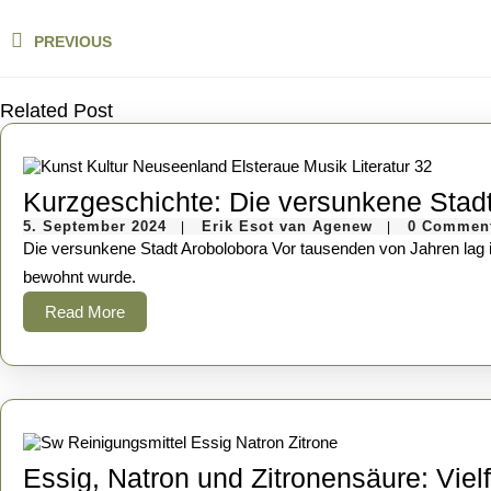
Beitragsnavigation
PREVIOUS
Previous
post:
Related Post
Kurzgeschichte: Die versunkene Stad
5.
Erik
5. September 2024
Erik Esot van Agenew
0 Commen
|
|
September
Esot
Die versunkene Stadt Arobolobora Vor tausenden von Jahren lag in der Ägäis eine Stadt namens Arobolobora. Sie war eine mächtige und wohlhabende Stadt, die von einer hochentwickelten Kultur
2024
van
Agenew
bewohnt wurde.
Read
Read More
More
Essig, Natron und Zitronensäure: Vielf