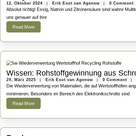
12.
Erik
12. Oktober 2024
Erik Esot van Agenew
0 Comment
|
|
Oktober
Esot
Absolut richtig! Essig, Natron und Zitronensäure sind wahre Multitalente in Küche und Haushalt. Sie sind nicht nur kostengünstig, sondern auch umweltfreundlich und vielseitig einsetzbar. Lassen Sie
2024
van
Agenew
uns genauer auf ihre
Read
Read More
More
Wissen: Rohstoffgewinnung aus Schro
29.
Erik
29. März 2025
Erik Esot van Agenew
0 Comment
|
|
|
März
Esot
Die Wiederverwertung von Materialien, die auf Wertstoffhöfen angeliefert werden, ist ein komplexer Prozess, der darauf abzielt, wertvolle Rohstoffe zurückzugewinnen und die Umweltbelastung zu
2025
van
Agenew
minimieren. Besonders im Bereich des Elektronikschrotts sind
Read
Read More
More