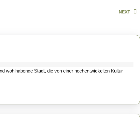
NEXT
Next
post: