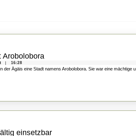
Kurzgeschichte:
t Arobolobora
Die
t
16:28
|
versunkene
Stadt
Arobolobora
Essig,
ältig einsetzbar