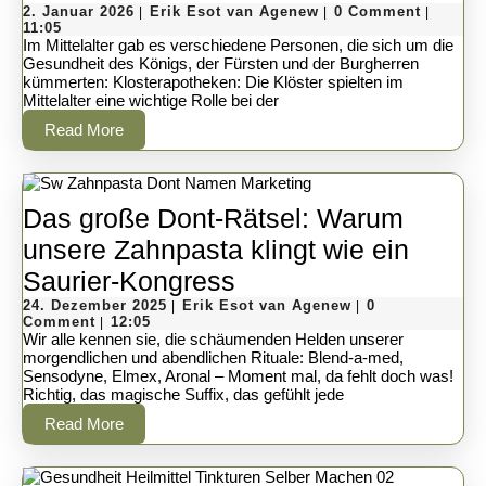
2.
im
Erik
2. Januar 2026
Erik Esot van Agenew
0 Comment
|
|
|
Januar
Esot
11:05
Mittelalter:
2026
van
Im Mittelalter gab es verschiedene Personen, die sich um die
Agenew
Gesundheit des Königs, der Fürsten und der Burgherren
Die
kümmerten: Klosterapotheken: Die Klöster spielten im
Mittelalter eine wichtige Rolle bei der
Mediziner
Read
Read More
der
More
Herrscher
Das große Dont-Rätsel: Warum
unsere Zahnpasta klingt wie ein
Das
Saurier-Kongress
24.
große
Erik
24. Dezember 2025
Erik Esot van Agenew
0
|
|
Dezember
Esot
Comment
12:05
|
Dont-
2025
van
Wir alle kennen sie, die schäumenden Helden unserer
Agenew
morgendlichen und abendlichen Rituale: Blend-a-med,
Rätsel:
Sensodyne, Elmex, Aronal – Moment mal, da fehlt doch was!
Richtig, das magische Suffix, das gefühlt jede
Warum
Read
Read More
unsere
More
Zahnpasta