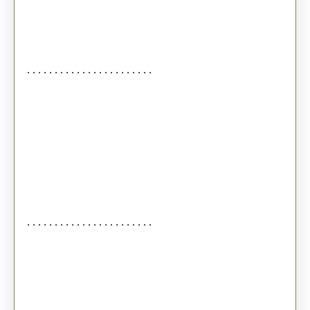
. . . . . . . . . . . . . . . . . . . . . . .
. . . . . . . . . . . . . . . . . . . . . . .