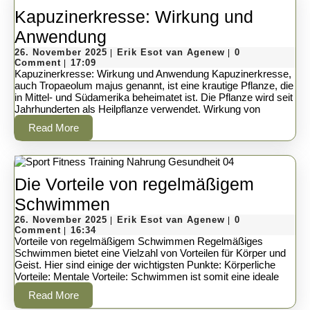
klingt
Kapuzinerkresse: Wirkung und
wie
Kapuzinerkresse:
Anwendung
ein
Wirkung
26.
Erik
26. November 2025
Erik Esot van Agenew
0
|
|
November
Esot
Comment
17:09
|
Saurier-
und
2025
van
Kapuzinerkresse: Wirkung und Anwendung Kapuzinerkresse,
Agenew
auch Tropaeolum majus genannt, ist eine krautige Pflanze, die
Kongress
Anwendung
in Mittel- und Südamerika beheimatet ist. Die Pflanze wird seit
Jahrhunderten als Heilpflanze verwendet. Wirkung von
Read
Read More
More
Die Vorteile von regelmäßigem
Die
Schwimmen
26.
Vorteile
Erik
26. November 2025
Erik Esot van Agenew
0
|
|
November
Esot
Comment
16:34
|
von
2025
van
Vorteile von regelmäßigem Schwimmen Regelmäßiges
Agenew
Schwimmen bietet eine Vielzahl von Vorteilen für Körper und
regelmäßigem
Geist. Hier sind einige der wichtigsten Punkte: Körperliche
Vorteile: Mentale Vorteile: Schwimmen ist somit eine ideale
Schwimmen
Read
Read More
More