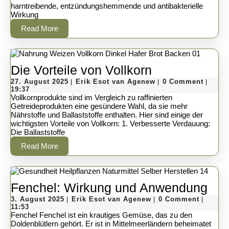
harntreibende, entzündungshemmende und antibakterielle
aus
Wirkung
dem
Read
Read More
More
Wald
Die
Die Vorteile von Vollkorn
27.
Vorteile
Erik
27. August 2025
Erik Esot van Agenew
0 Comment
|
|
|
August
Esot
19:37
von
2025
van
Vollkornprodukte sind im Vergleich zu raffinierten
Agenew
Getreideprodukten eine gesündere Wahl, da sie mehr
Vollkorn
Nährstoffe und Ballaststoffe enthalten. Hier sind einige der
wichtigsten Vorteile von Vollkorn: 1. Verbesserte Verdauung:
Die Ballaststoffe
Read
Read More
More
Fen
Fenchel: Wirkung und Anwendung
3.
Erik
Wir
3. August 2025
Erik Esot van Agenew
0 Comment
|
|
|
August
Esot
11:53
und
2025
van
Fenchel Fenchel ist ein krautiges Gemüse, das zu den
Agenew
Doldenblütlern gehört. Er ist in Mittelmeerländern beheimatet