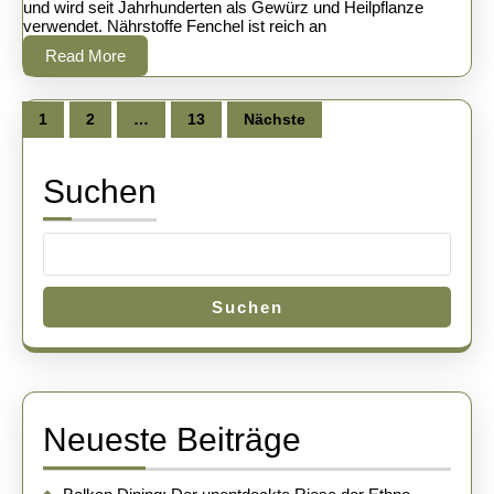
An
und wird seit Jahrhunderten als Gewürz und Heilpflanze
verwendet. Nährstoffe Fenchel ist reich an
Read
Read More
More
Seitennummerierung
der
1
2
…
13
Nächste
Beiträge
Suchen
Suchen
Neueste Beiträge