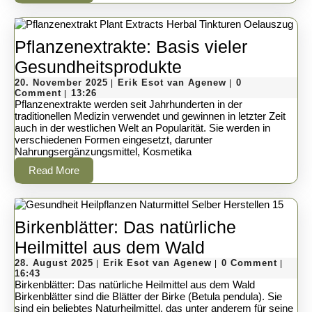
More
Pflanzenextrakte: Basis vieler
Pflanzenextrakte
Gesundheitsprodukte
20.
Basis
Erik
20. November 2025
Erik Esot van Agenew
0
|
|
November
Esot
Comment
13:26
|
vieler
2025
van
Pflanzenextrakte werden seit Jahrhunderten in der
Agenew
traditionellen Medizin verwendet und gewinnen in letzter Zeit
Gesundheitspro
auch in der westlichen Welt an Popularität. Sie werden in
verschiedenen Formen eingesetzt, darunter
Nahrungsergänzungsmittel, Kosmetika
Read
Read More
More
Birkenblätter: Das natürliche
Birkenblätter:
Heilmittel aus dem Wald
28.
Das
Erik
28. August 2025
Erik Esot van Agenew
0 Comment
|
|
|
August
Esot
16:43
natürliche
2025
van
Birkenblätter: Das natürliche Heilmittel aus dem Wald
Agenew
Birkenblätter sind die Blätter der Birke (Betula pendula). Sie
Heilmittel
sind ein beliebtes Naturheilmittel, das unter anderem für seine