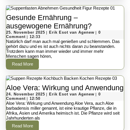
Gesunde Ernährung –
Gesunde
ausgewogene Ernährung?
25.
Ernährung
Erik
25. November 2025
Erik Esot van Agenew
0
|
|
November
Esot
Comment
12:33
|
–
2025
van
Natürlich darf man auch mal genießen und schlemmen. Das
Agenew
gehört dazu und es ist auch nichts daran zu beanstanden.
ausgewoge
Trotzdem kann man immer wieder und immer mehr
Menschen sagen hören,
Ernährung?
Read
Read More
More
A
Aloe Vera: Wirkung und Anwendung
24.
Erik
V
24. November 2025
Erik Esot van Agenew
0
|
|
November
Esot
Comment
12:50
|
W
2025
van
Aloe Vera: Wirkung und Anwendung Aloe Vera, auch Aloe
Agenew
barbadensis miller genannt, ist eine krautige Pflanze, die in
u
Afrika, Asien und Amerika heimisch ist. Die Pflanze wird seit
Jahrhunderten als
A
Read
Read More