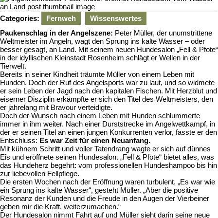
2024
van
Agenew
Categories:
Fernweh
Wissenswertes
Paukenschlag in der Angelszene:
Peter Müller, der unumstrittene
Weltmeister im Angeln, wagt den Sprung ins kalte Wasser – oder
besser gesagt, an Land. Mit seinem neuen Hundesalon „Fell & Pfote“
in der idyllischen Kleinstadt Rosenheim schlägt er Wellen in der
Tierwelt.
Bereits in seiner Kindheit träumte Müller von einem Leben mit
Hunden. Doch der Ruf des Angelsports war zu laut, und so widmete
er sein Leben der Jagd nach den kapitalen Fischen. Mit Herzblut und
eiserner Disziplin erkämpfte er sich den Titel des Weltmeisters, den
er jahrelang mit Bravour verteidigte.
Doch der Wunsch nach einem Leben mit Hunden schlummerte
immer in ihm weiter. Nach einer Durststrecke im Angelwettkampf, in
der er seinen Titel an einen jungen Konkurrenten verlor, fasste er den
Entschluss:
Es war Zeit für einen Neuanfang.
Mit kühnem Schritt und voller Tatendrang wagte er sich auf dünnes
Eis und eröffnete seinen Hundesalon. „Fell & Pfote“ bietet alles, was
das Hundeherz begehrt: vom professionellen Hundeshampoo bis hin
zur liebevollen Fellpflege.
Die ersten Wochen nach der Eröffnung waren turbulent. „Es war wie
ein Sprung ins kalte Wasser“, gesteht Müller. „Aber die positive
Resonanz der Kunden und die Freude in den Augen der Vierbeiner
geben mir die Kraft, weiterzumachen.“
Der Hundesalon nimmt Fahrt auf und Müller sieht darin seine neue