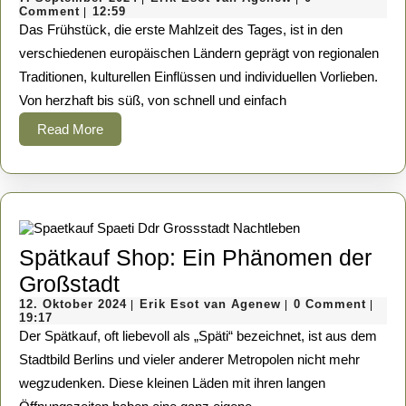
vielfältiges
September
Esot
Comment
12:59
|
Frühstücksbuffet:
2024
van
Das Frühstück, die erste Mahlzeit des Tages, ist in den
Agenew
Ein
verschiedenen europäischen Ländern geprägt von regionalen
Traditionen, kulturellen Einflüssen und individuellen Vorlieben.
kulinarischer
Von herzhaft bis süß, von schnell und einfach
Überblick
Read
Read More
More
Spätkauf Shop: Ein Phänomen der
Spätkauf
Großstadt
Shop:
12.
Erik
12. Oktober 2024
Erik Esot van Agenew
0 Comment
|
|
|
Oktober
Esot
19:17
Ein
2024
van
Der Spätkauf, oft liebevoll als „Späti“ bezeichnet, ist aus dem
Agenew
Phänomen
Stadtbild Berlins und vieler anderer Metropolen nicht mehr
wegzudenken. Diese kleinen Läden mit ihren langen
der