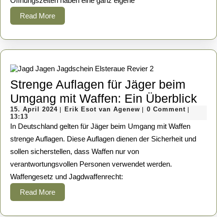
Öffnungszeiten haben eine ganz eigene
Großstadt
Read
Read More
More
Strenge Auflagen für Jäger beim
Str
Umgang mit Waffen: Ein Überblick
15.
Erik
Auf
15. April 2024
Erik Esot van Agenew
0 Comment
|
|
|
April
Esot
13:13
für
2024
van
In Deutschland gelten für Jäger beim Umgang mit Waffen
Agenew
Jäg
strenge Auflagen. Diese Auflagen dienen der Sicherheit und
sollen sicherstellen, dass Waffen nur von
bei
verantwortungsvollen Personen verwendet werden.
Um
Waffengesetz und Jagdwaffenrecht:
mit
Read
Read More
Waf
More
Ein