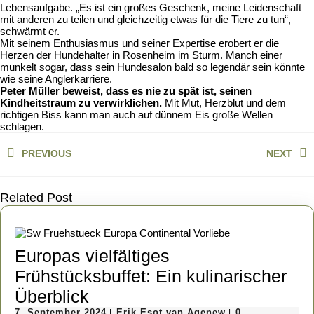
Lebensaufgabe. „Es ist ein großes Geschenk, meine Leidenschaft
mit anderen zu teilen und gleichzeitig etwas für die Tiere zu tun“,
schwärmt er.
Mit seinem Enthusiasmus und seiner Expertise erobert er die
Herzen der Hundehalter in Rosenheim im Sturm. Manch einer
munkelt sogar, dass sein Hundesalon bald so legendär sein könnte
wie seine Anglerkarriere.
Peter Müller beweist, dass es nie zu spät ist, seinen
Kindheitstraum zu verwirklichen.
Mit Mut, Herzblut und dem
richtigen Biss kann man auch auf dünnem Eis große Wellen
schlagen.
Beitragsnavigation
PREVIOUS
NEXT
Previous
Next
post:
post:
Related Post
Europas vielfältiges
Frühstücksbuffet: Ein kulinarischer
Europas
Überblick
7.
Erik
7. September 2024
Erik Esot van Agenew
0
|
|