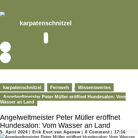
Skip
to
content
Skip
karpatenschnitzel
to
content
Open
Button
karpatenschnitzel
Fernweh
,
Wissenswertes
Angelweltmeister Peter Müller eröffnet Hundesalon: Vom
Wasser an Land
Angelweltmeister Peter Müller eröffnet
Hundesalon: Vom Wasser an Land
5.
Erik
5. April 2024
Erik Esot van Agenew
0 Comment
17:16
|
|
|
April
Esot