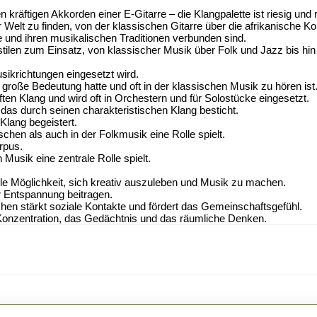
kräftigen Akkorden einer E-Gitarre – die Klangpalette ist riesig und r
 Welt zu finden, von der klassischen Gitarre über die afrikanische Kor
te und ihren musikalischen Traditionen verbunden sind.
tilen zum Einsatz, von klassischer Musik über Folk und Jazz bis hi
ikrichtungen eingesetzt wird.
große Bedeutung hatte und oft in der klassischen Musik zu hören ist
ten Klang und wird oft in Orchestern und für Solostücke eingesetzt.
das durch seinen charakteristischen Klang besticht.
 Klang begeistert.
schen als auch in der Folkmusik eine Rolle spielt.
rpus.
Musik eine zentrale Rolle spielt.
lle Möglichkeit, sich kreativ auszuleben und Musik zu machen.
 Entspannung beitragen.
 stärkt soziale Kontakte und fördert das Gemeinschaftsgefühl.
 Konzentration, das Gedächtnis und das räumliche Denken.