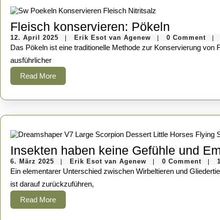
Fleisch
Fleisch konservieren: Pökeln
12.
Erik
konservi
12. April 2025
Erik Esot van Agenew
0 Comment
|
|
|
April
Esot
Das Pökeln ist eine traditionelle Methode zur Konservierung von Fleisch, die nicht nur die Haltbarkeit verlängert, sondern auch den Geschmack und die Textur des Fleisches verändert. Hier ist ein
Pökeln
2025
van
Agenew
ausführlicher
Read
Read More
More
Insekten haben keine Gefühle und E
6.
Erik
6. März 2025
Erik Esot van Agenew
0 Comment
|
|
|
März
Esot
Ein elementarer Unterschied zwischen Wirbeltieren und Gliedertieren in Bezug auf die Intelligenz ist die Größe des Gehirns. Wirbeltiere haben im Allgemeinen ein größeres Gehirn als Gliedertiere. Dies
2025
van
Agenew
ist darauf zurückzuführen,
Read
Read More
More