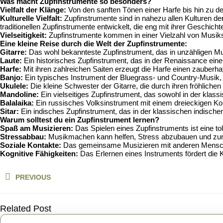
Was macht Zupfinstrumente so besonders?
Vielfalt der Klänge:
Von den sanften Tönen einer Harfe bis hin zu den 
Kulturelle Vielfalt:
Zupfinstrumente sind in nahezu allen Kulturen der
traditionellen Zupfinstrumente entwickelt, die eng mit ihrer Geschich
Vielseitigkeit:
Zupfinstrumente kommen in einer Vielzahl von Musiks
Eine kleine Reise durch die Welt der Zupfinstrumente:
Gitarre:
Das wohl bekannteste Zupfinstrument, das in unzähligen Mus
Laute:
Ein historisches Zupfinstrument, das in der Renaissance eine 
Harfe:
Mit ihren zahlreichen Saiten erzeugt die Harfe einen zauberhaf
Banjo:
Ein typisches Instrument der Bluegrass- und Country-Musik, 
Ukulele:
Die kleine Schwester der Gitarre, die durch ihren fröhlichen
Mandoline:
Ein vielseitiges Zupfinstrument, das sowohl in der klassi
Balalaika:
Ein russisches Volksinstrument mit einem dreieckigen Ko
Sitar:
Ein indisches Zupfinstrument, das in der klassischen indischen 
Warum solltest du ein Zupfinstrument lernen?
Spaß am Musizieren:
Das Spielen eines Zupfinstruments ist eine to
Stressabbau:
Musikmachen kann helfen, Stress abzubauen und zur
Soziale Kontakte:
Das gemeinsame Musizieren mit anderen Menschen
Kognitive Fähigkeiten:
Das Erlernen eines Instruments fördert die
Beitragsnavigation
PREVIOUS
Previous
post:
Related Post