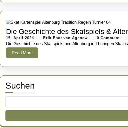
Die Geschichte des Skatspiels & Alte
15.
Erik
15. April 2024
Erik Esot van Agenew
0 Comment
|
|
|
April
Esot
Die Geschichte des Skatspiels und Altenburg in Thüringen Skat is
2024
van
Agenew
Read
Read More
More
Suchen