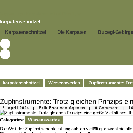
Skip
to
content
Skip
karpatenschnitzel
to
content
Karpatenschnitzel
Die Karpaten
Bucegi-Gebirg
karpatenschnitzel
Wissenswertes
Zupfinstrumente: Trotz
Zupfinstrumente: Trotz gleichen Prinzips ein
13.
Erik
13. April 2024
Erik Esot van Agenew
0 Comment
16
|
|
|
April
Esot
2024
van
Categories:
Wissenswertes
Agenew
Die Welt der Zupfinstrumente ist unglaublich vielfältig, obwohl sie