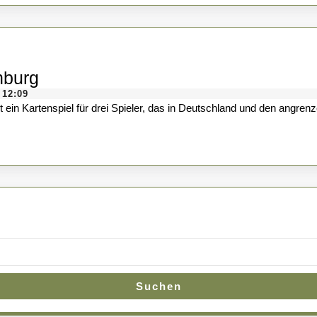
Emotionen
Die
nburg
Geschichte
12:09
t ein Kartenspiel für drei Spieler, das in Deutschland und den angren
des
Skatspiels
&
Altenburg
Suchen