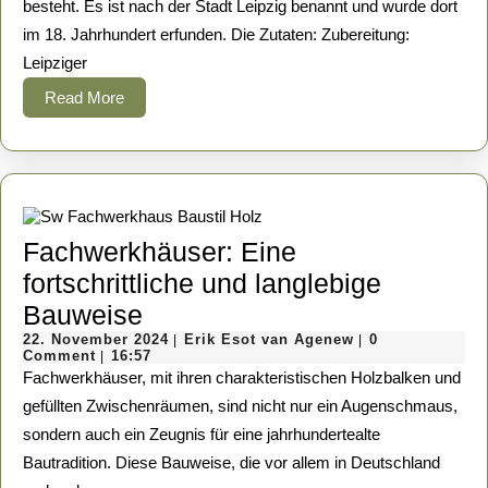
besteht. Es ist nach der Stadt Leipzig benannt und wurde dort
im 18. Jahrhundert erfunden. Die Zutaten: Zubereitung:
Leipziger
Read
Read More
More
Fachwerkhäuser: Eine
fortschrittliche und langlebige
Fachwerkhäuser:
Bauweise
Eine
22.
Erik
22. November 2024
Erik Esot van Agenew
0
|
|
November
Esot
Comment
16:57
|
fortschrittliche
2024
van
Fachwerkhäuser, mit ihren charakteristischen Holzbalken und
Agenew
und
gefüllten Zwischenräumen, sind nicht nur ein Augenschmaus,
sondern auch ein Zeugnis für eine jahrhundertealte
langlebige
Bautradition. Diese Bauweise, die vor allem in Deutschland
Bauweise