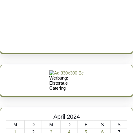
Werbung:
Elsteraue
Catering
April 2024
M
D
M
D
F
S
S
1
2
3
4
5
6
7