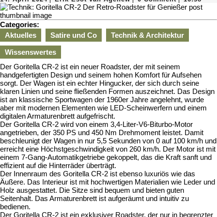
April
Esot
2024
van
Agenew
Categories:
Aktuelles
Satire und Co
Technik & Architektur
Wissenswertes
Der Goritella CR-2 ist ein neuer Roadster, der mit seinem
handgefertigten Design und seinem hohen Komfort für Aufsehen
sorgt. Der Wagen ist ein echter Hingucker, der sich durch seine
klaren Linien und seine fließenden Formen auszeichnet. Das Design
ist an klassische Sportwagen der 1960er Jahre angelehnt, wurde
aber mit modernen Elementen wie LED-Scheinwerfern und einem
digitalen Armaturenbrett aufgefrischt.
Der Goritella CR-2 wird von einem 3,4-Liter-V6-Biturbo-Motor
angetrieben, der 350 PS und 450 Nm Drehmoment leistet. Damit
beschleunigt der Wagen in nur 5,5 Sekunden von 0 auf 100 km/h und
erreicht eine Höchstgeschwindigkeit von 260 km/h. Der Motor ist mit
einem 7-Gang-Automatikgetriebe gekoppelt, das die Kraft sanft und
effizient auf die Hinterräder überträgt.
Der Innenraum des Goritella CR-2 ist ebenso luxuriös wie das
Äußere. Das Interieur ist mit hochwertigen Materialien wie Leder und
Holz ausgestattet. Die Sitze sind bequem und bieten guten
Seitenhalt. Das Armaturenbrett ist aufgeräumt und intuitiv zu
bedienen.
Der Goritella CR-2 ist ein exklusiver Roadster, der nur in begrenzter