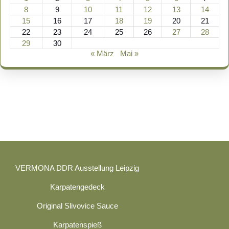
8
9
10
11
12
13
14
15
16
17
18
19
20
21
22
23
24
25
26
27
28
29
30
« März
Mai »
VERMONA DDR Ausstellung Leipzig
Karpatengedeck
Original Slivovice Sauce
Karpatenspieß