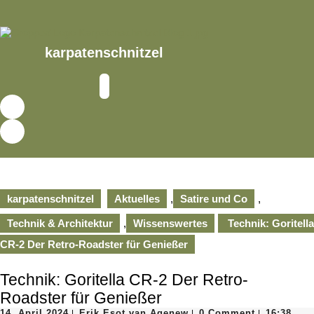
Skip
to
content
Skip
karpatenschnitzel
to
content
Open
Button
karpatenschnitzel
Aktuelles
,
Satire und Co
,
Technik & Architektur
,
Wissenswertes
Technik: Goritella
CR-2 Der Retro-Roadster für Genießer
Technik: Goritella CR-2 Der Retro-
Roadster für Genießer
14.
Erik
14. April 2024
Erik Esot van Agenew
0 Comment
16:38
|
|
|