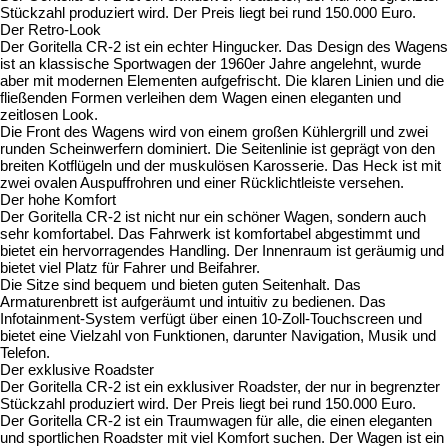
Stückzahl produziert wird. Der Preis liegt bei rund 150.000 Euro.
Der Retro-Look
Der Goritella CR-2 ist ein echter Hingucker. Das Design des Wagens
ist an klassische Sportwagen der 1960er Jahre angelehnt, wurde
aber mit modernen Elementen aufgefrischt. Die klaren Linien und die
fließenden Formen verleihen dem Wagen einen eleganten und
zeitlosen Look.
Die Front des Wagens wird von einem großen Kühlergrill und zwei
runden Scheinwerfern dominiert. Die Seitenlinie ist geprägt von den
breiten Kotflügeln und der muskulösen Karosserie. Das Heck ist mit
zwei ovalen Auspuffrohren und einer Rücklichtleiste versehen.
Der hohe Komfort
Der Goritella CR-2 ist nicht nur ein schöner Wagen, sondern auch
sehr komfortabel. Das Fahrwerk ist komfortabel abgestimmt und
bietet ein hervorragendes Handling. Der Innenraum ist geräumig und
bietet viel Platz für Fahrer und Beifahrer.
Die Sitze sind bequem und bieten guten Seitenhalt. Das
Armaturenbrett ist aufgeräumt und intuitiv zu bedienen. Das
Infotainment-System verfügt über einen 10-Zoll-Touchscreen und
bietet eine Vielzahl von Funktionen, darunter Navigation, Musik und
Telefon.
Der exklusive Roadster
Der Goritella CR-2 ist ein exklusiver Roadster, der nur in begrenzter
Stückzahl produziert wird. Der Preis liegt bei rund 150.000 Euro.
Der Goritella CR-2 ist ein Traumwagen für alle, die einen eleganten
und sportlichen Roadster mit viel Komfort suchen. Der Wagen ist ein