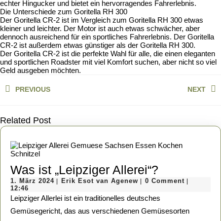
echter Hingucker und bietet ein hervorragendes Fahrerlebnis.
Die Unterschiede zum Goritella RH 300
Der Goritella CR-2 ist im Vergleich zum Goritella RH 300 etwas
kleiner und leichter. Der Motor ist auch etwas schwächer, aber
dennoch ausreichend für ein sportliches Fahrerlebnis. Der Goritella
CR-2 ist außerdem etwas günstiger als der Goritella RH 300.
Der Goritella CR-2 ist die perfekte Wahl für alle, die einen eleganten
und sportlichen Roadster mit viel Komfort suchen, aber nicht so viel
Geld ausgeben möchten.
Beitragsnavigation
PREVIOUS
NEXT
Previous
Next
post:
post:
Related Post
Was
Was ist „Leipziger Allerei“?
1.
Erik
ist
1. März 2024
Erik Esot van Agenew
0 Comment
|
|
|
März
Esot
12:46
„Leipziger
2024
van
Leipziger Allerlei ist ein traditionelles deutsches
Agenew
Allerei“?
Gemüsegericht, das aus verschiedenen Gemüsesorten