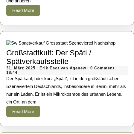
und anderen
Read
Read More
More
Großstadtkult: Der Späti /
Großstadtkult:
Spätverkaufsstelle
31.
Der
Erik
31. März 2025
Erik Esot van Agenew
0 Comment
|
|
|
März
Esot
18:44
Späti
2025
van
Der Spätkauf, oder kurz „Späti“, ist in den großstädtischen
Agenew
/
Szenevierteln Deutschlands, insbesondere in Berlin, mehr als
nur ein Laden. Er ist ein Mikrokosmos des urbanen Lebens,
Spätverkaufsstelle
ein Ort, an dem
Read
Read More
More