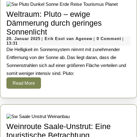
dem
Weltraum: Pluto – ewige
Teller
Dämmerung durch geringes
Weltraum:
Sonnenlicht
20.
Pluto
Erik
20. Januar 2025
Erik Esot van Agenew
0 Comment
|
|
|
Januar
Esot
13:31
–
2025
van
Die Helligkeit im Sonnensystem nimmt mit zunehmender
Agenew
ewige
Entfernung von der Sonne ab. Das liegt daran, dass die
Sonnenstrahlen sich auf einer größeren Fläche verteilen und
Dämmerung
somit weniger intensiv sind. Pluto:
durch
Read
Read More
geringes
More
Sonnenlicht
Weinroute Saale-Unstrut: Eine
Weinroute
touristische Betrachtung