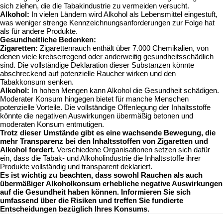
sich ziehen, die die Tabakindustrie zu vermeiden versucht.
Alkohol:
In vielen Ländern wird Alkohol als Lebensmittel eingestuft,
was weniger strenge Kennzeichnungsanforderungen zur Folge hat
als für andere Produkte.
Gesundheitliche Bedenken:
Zigaretten:
Zigarettenrauch enthält über 7.000 Chemikalien, von
denen viele krebserregend oder anderweitig gesundheitsschädlich
sind. Die vollständige Deklaration dieser Substanzen könnte
abschreckend auf potenzielle Raucher wirken und den
Tabakkonsum senken.
Alkohol:
In hohen Mengen kann Alkohol die Gesundheit schädigen.
Moderater Konsum hingegen bietet für manche Menschen
potenzielle Vorteile. Die vollständige Offenlegung der Inhaltsstoffe
könnte die negativen Auswirkungen übermäßig betonen und
moderaten Konsum entmutigen.
Trotz dieser Umstände gibt es eine wachsende Bewegung, die
mehr Transparenz bei den Inhaltsstoffen von Zigaretten und
Alkohol fordert.
Verschiedene Organisationen setzen sich dafür
ein, dass die Tabak- und Alkoholindustrie die Inhaltsstoffe ihrer
Produkte vollständig und transparent deklariert.
Es ist wichtig zu beachten, dass sowohl Rauchen als auch
übermäßiger Alkoholkonsum erhebliche negative Auswirkungen
auf die Gesundheit haben können. Informieren Sie sich
umfassend über die Risiken und treffen Sie fundierte
Entscheidungen bezüglich Ihres Konsums.
Beitragsnavigation