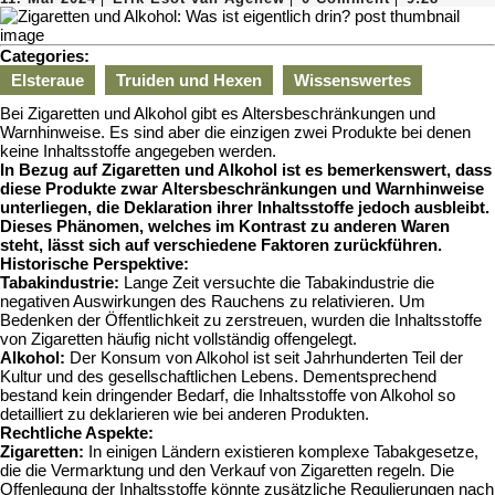
Mai
Esot
2024
van
Agenew
Categories:
Elsteraue
Truiden und Hexen
Wissenswertes
Bei Zigaretten und Alkohol gibt es Altersbeschränkungen und
Warnhinweise. Es sind aber die einzigen zwei Produkte bei denen
keine Inhaltsstoffe angegeben werden.
In Bezug auf Zigaretten und Alkohol ist es bemerkenswert, dass
diese Produkte zwar Altersbeschränkungen und Warnhinweise
unterliegen, die Deklaration ihrer Inhaltsstoffe jedoch ausbleibt.
Dieses Phänomen, welches im Kontrast zu anderen Waren
steht, lässt sich auf verschiedene Faktoren zurückführen.
Historische Perspektive:
Tabakindustrie:
Lange Zeit versuchte die Tabakindustrie die
negativen Auswirkungen des Rauchens zu relativieren. Um
Bedenken der Öffentlichkeit zu zerstreuen, wurden die Inhaltsstoffe
von Zigaretten häufig nicht vollständig offengelegt.
Alkohol:
Der Konsum von Alkohol ist seit Jahrhunderten Teil der
Kultur und des gesellschaftlichen Lebens. Dementsprechend
bestand kein dringender Bedarf, die Inhaltsstoffe von Alkohol so
detailliert zu deklarieren wie bei anderen Produkten.
Rechtliche Aspekte:
Zigaretten:
In einigen Ländern existieren komplexe Tabakgesetze,
die die Vermarktung und den Verkauf von Zigaretten regeln. Die
Offenlegung der Inhaltsstoffe könnte zusätzliche Regulierungen nach