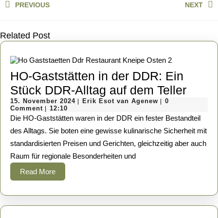
PREVIOUS
NEXT
Previous
Next
post:
post:
Related Post
HO-Gaststätten in der DDR: Ein
HO-
Stück DDR-Alltag auf dem Teller
15.
Erik
Gasts
15. November 2024
Erik Esot van Agenew
0
|
|
November
Esot
Comment
12:10
|
in
2024
van
Die HO-Gaststätten waren in der DDR ein fester Bestandteil
Agenew
der
des Alltags. Sie boten eine gewisse kulinarische Sicherheit mit
standardisierten Preisen und Gerichten, gleichzeitig aber auch
DDR:
Raum für regionale Besonderheiten und
Ein
Read
Read More
Stück
More
DDR-
Alltag
auf