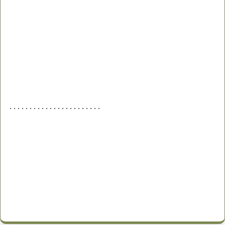
. . . . . . . . . . . . . . . . . . . . . . .