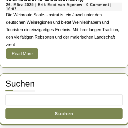
26.
Erik
Saale-
26. März 2025
Erik Esot van Agenew
0 Comment
|
|
|
März
Esot
16:03
Unstrut:
2025
van
Die Weinroute Saale-Unstrut ist ein Juwel unter den
Agenew
Eine
deutschen Weinregionen und bietet Weinliebhabern und
Touristen ein einzigartiges Erlebnis. Mit ihrer langen Tradition,
touristische
den vielfältigen Rebsorten und der malerischen Landschaft
Betrachtung
zieht
Read
Read More
More
Suchen
Suchen