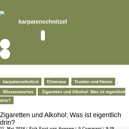
Skip
to
content
Skip
karpatenschnitzel
to
content
Open
Button
karpatenschnitzel
Elsteraue
,
Truiden und Hexen
,
Wissenswertes
Zigaretten und Alkohol: Was ist eigentlich
drin?
Zigaretten und Alkohol: Was ist eigentlich
drin?
11.
Erik
11. Mai 2024
Erik Esot van Agenew
0 Comment
9:28
|
|
|