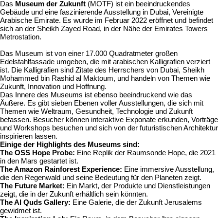
Das
Museum der Zukunft
(MOTF) ist ein beeindruckendes
Gebäude und eine faszinierende Ausstellung in Dubai, Vereinigte
Arabische Emirate. Es wurde im Februar 2022 eröffnet und befindet
sich an der Sheikh Zayed Road, in der Nähe der Emirates Towers
Metrostation.
Das Museum ist von einer 17.000 Quadratmeter großen
Edelstahlfassade umgeben, die mit arabischen Kalligrafien verziert
ist. Die Kalligrafien sind Zitate des Herrschers von Dubai, Sheikh
Mohammed bin Rashid al Maktoum, und handeln von Themen wie
Zukunft, Innovation und Hoffnung.
Das Innere des Museums ist ebenso beeindruckend wie das
Äußere. Es gibt sieben Ebenen voller Ausstellungen, die sich mit
Themen wie Weltraum, Gesundheit, Technologie und Zukunft
befassen. Besucher können interaktive Exponate erkunden, Vorträge
und Workshops besuchen und sich von der futuristischen Architektur
inspirieren lassen.
Einige der Highlights des Museums sind:
The OSS Hope Probe:
Eine Replik der Raumsonde Hope, die 2021
in den Mars gestartet ist.
The Amazon Rainforest Experience:
Eine immersive Ausstellung,
die den Regenwald und seine Bedeutung für den Planeten zeigt.
The Future Market:
Ein Markt, der Produkte und Dienstleistungen
zeigt, die in der Zukunft erhältlich sein könnten.
The Al Quds Gallery:
Eine Galerie, die der Zukunft Jerusalems
gewidmet ist.