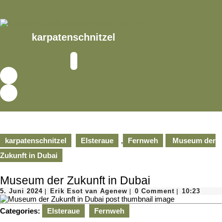
Skip
to
content
Skip
karpatenschnitzel
to
content
Open
Button
karpatenschnitzel
Elsteraue
,
Fernweh
Museum der
Zukunft in Dubai
Museum der Zukunft in Dubai
5.
Erik
5. Juni 2024
Erik Esot van Agenew
0 Comment
10:23
|
|
|
Juni
Esot
2024
van
Categories:
Elsteraue
Fernweh
Agenew