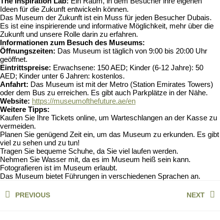
The Inspiration Lab:
Ein Raum, in dem Besucher ihre eigenen
Ideen für die Zukunft entwickeln können.
Das Museum der Zukunft ist ein Muss für jeden Besucher Dubais.
Es ist eine inspirierende und informative Möglichkeit, mehr über die
Zukunft und unsere Rolle darin zu erfahren.
Informationen zum Besuch des Museums:
Öffnungszeiten:
Das Museum ist täglich von 9:00 bis 20:00 Uhr
geöffnet.
Eintrittspreise:
Erwachsene: 150 AED; Kinder (6-12 Jahre): 50
AED; Kinder unter 6 Jahren: kostenlos.
Anfahrt:
Das Museum ist mit der Metro (Station Emirates Towers)
oder dem Bus zu erreichen. Es gibt auch Parkplätze in der Nähe.
Website:
https://museumofthefuture.ae/en
Weitere Tipps:
Kaufen Sie Ihre Tickets online, um Warteschlangen an der Kasse zu
vermeiden.
Planen Sie genügend Zeit ein, um das Museum zu erkunden. Es gibt
viel zu sehen und zu tun!
Tragen Sie bequeme Schuhe, da Sie viel laufen werden.
Nehmen Sie Wasser mit, da es im Museum heiß sein kann.
Fotografieren ist im Museum erlaubt.
Das Museum bietet Führungen in verschiedenen Sprachen an.
Beitragsnavigation
PREVIOUS
NEXT
Previous
Next