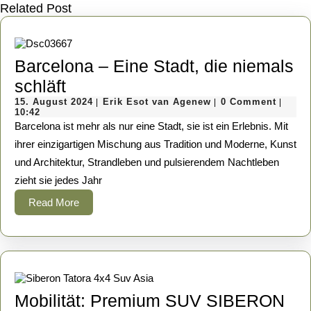
post:
post:
Related Post
Barcelona – Eine Stadt, die niemals
Barcelona
schläft
–
15.
Erik
15. August 2024
Erik Esot van Agenew
0 Comment
|
|
|
August
Esot
10:42
Eine
2024
van
Barcelona ist mehr als nur eine Stadt, sie ist ein Erlebnis. Mit
Agenew
Stadt,
ihrer einzigartigen Mischung aus Tradition und Moderne, Kunst
und Architektur, Strandleben und pulsierendem Nachtleben
die
zieht sie jedes Jahr
niemals
Read
Read More
schläft
More
Mobilität: Premium SUV SIBERON