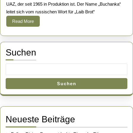
UAZ, der seit 1965 in Produktion ist. Der Name „Buchanka“
der
leitet sich vom russischen Wort für „Laib Brot“
Sowjetzeit
Read
Read More
More
Suchen
Suchen
Neueste Beiträge