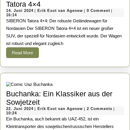
Mobilität:
Tatora 4×4
14.
Premium
Erik
14. Juni 2024
Erik Esot van Agenew
0 Comment
|
|
|
Juni
Esot
16:14
SUV
2024
van
SIBERON Tatora 4×4: Der robuste Geländewagen für
Agenew
SIBERON
Nordasien Der SIBERON Tatora 4×4 ist ein neuer großer
SUV, der speziell für Nordasien entwickelt wurde. Der Wagen
Tatora
ist robust und elegant zugleich
4×4
Read
Read More
More
Buchanka: Ein Klassiker aus der
Buchanka:
Sowjetzeit
22.
Ein
Erik
22. Juni 2024
Erik Esot van Agenew
2 Comments
|
|
|
Juni
Esot
10:24
Klassiker
2024
van
Ein Buchanka, auch bekannt als UAZ-452, ist ein
Agenew
aus
Kleintransporter des sowjetischen/russischen Herstellers