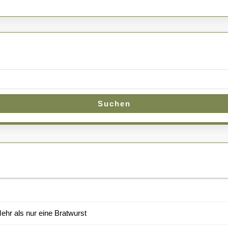
der
Aromen
Suchen
hr als nur eine Bratwurst