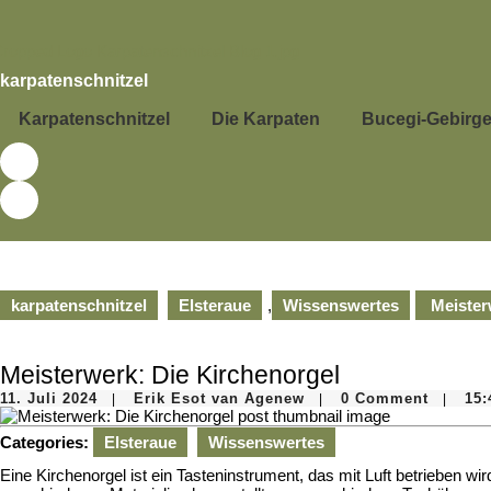
Skip
to
content
Skip
karpatenschnitzel
to
content
Karpatenschnitzel
Die Karpaten
Bucegi-Gebirg
karpatenschnitzel
Elsteraue
,
Wissenswertes
Meister
Meisterwerk: Die Kirchenorgel
11.
Erik
11. Juli 2024
Erik Esot van Agenew
0 Comment
15:
|
|
|
Juli
Esot
2024
van
Categories:
Elsteraue
Wissenswertes
Agenew
Eine Kirchenorgel ist ein Tasteninstrument, das mit Luft betrieben w