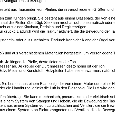
nd Klangfarben zu erzeugen.
steht aus Tausenden von Pfeifen, die in verschiedenen Größen und Mat
ifen zum Klingen bringt. Sie besteht aus einem Blasebalg, der von ei
 auf die Pfeifen überträgt. Sie kann mechanisch, pneumatisch oder el
steht aus einer Klaviatur, Pedalen und Registerzügen.
ur drückt. Dadurch wird die Traktur aktiviert, die die Bewegung der Ta
ster ein- oder auszuschalten. Dadurch kann der Klang der Orgel ver
 groß und aus verschiedenen Materialien hergestellt, um verschieden
 Je länger die Pfeife, desto tiefer ist der Ton.
esser ab. Je größer der Durchmesser, desto höher ist der Ton.
Holz, Metall und Kunststoff. Holzpfeifen haben einen warmen, natürlich
ngt. Sie besteht aus einem Blasebalg, der von einem Motor oder einer 
 oder die Handkurbel drückt die Luft in den Blasebalg. Die Luft wird d
ifen überträgt. Sie kann mechanisch, pneumatisch oder elektrisch sei
t aus einem System von Stangen und Hebeln, die die Bewegung der Tast
steht aus einem System von Luftschläuchen und Ventilen, die die Bewe
ht aus einem System von Elektromagneten und Ventilen, die die Bewegu