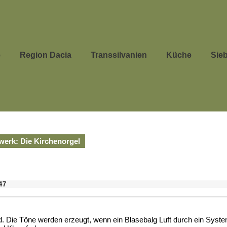
e
Region Dacia
Transsilvanien
Küche
Sie
werk: Die Kirchenorgel
47
ird. Die Töne werden erzeugt, wenn ein Blasebalg Luft durch ein Syste