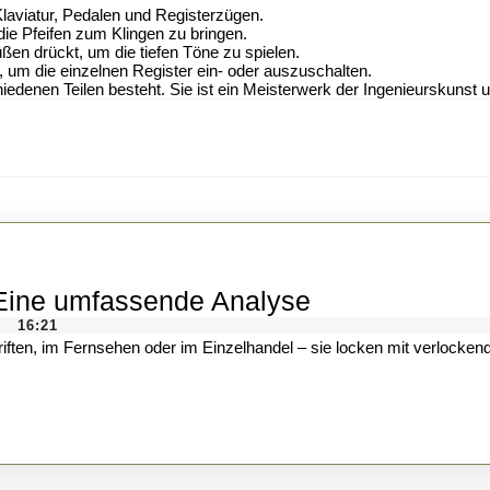
 Klaviatur, Pedalen und Registerzügen.
die Pfeifen zum Klingen zu bringen.
ßen drückt, um die tiefen Töne zu spielen.
, um die einzelnen Register ein- oder auszuschalten.
iedenen Teilen besteht. Sie ist ein Meisterwerk der Ingenieurskunst 
Gewinnspiele:
 Eine umfassende Analyse
Wer
16:21
|
gewinnt
wirklich?
Eine
umfassende
Analyse