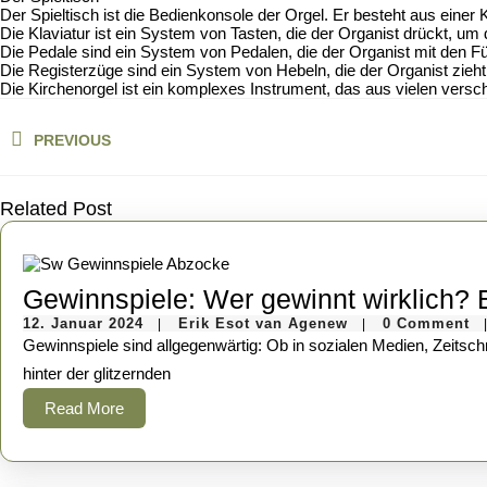
Der Spieltisch ist die Bedienkonsole der Orgel. Er besteht aus einer
Die Klaviatur ist ein System von Tasten, die der Organist drückt, um 
Die Pedale sind ein System von Pedalen, die der Organist mit den Fü
Die Registerzüge sind ein System von Hebeln, die der Organist zieht
Die Kirchenorgel ist ein komplexes Instrument, das aus vielen versch
Beitragsnavigation
PREVIOUS
Previous
post:
Related Post
Gewinnspiele: Wer gewinnt wirklich?
12.
Erik
12. Januar 2024
Erik Esot van Agenew
0 Comment
|
|
Januar
Esot
Gewinnspiele sind allgegenwärtig: Ob in sozialen Medien, Zeitschriften, im Fernsehen oder im Einzelhandel – sie locken mit verlockenden Preisen und der Chance auf einen unverhofften Gewinn. Doch
2024
van
Agenew
hinter der glitzernden
Read
Read More
More