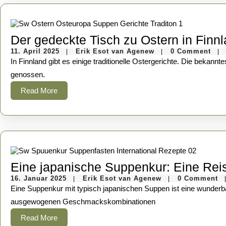
Der gedeckte Tisch zu Ostern in Finn
11.
Erik
11. April 2025
Erik Esot van Agenew
0 Comment
|
|
|
April
Esot
In Finnland gibt es einige traditionelle Ostergerichte. Die bekanntesten sind: Diese Gerichte sind ein wichtiger Bestandteil des finnischen Osterfestes und werden oft im Kreise der Familie und Freunde
2025
van
Agenew
genossen.
Read
Read More
More
Eine japanische Suppenkur: Eine Rei
16.
Erik
16. Januar 2025
Erik Esot van Agenew
0 Comment
|
|
Januar
Esot
Eine Suppenkur mit typisch japanischen Suppen ist eine wunderbare Möglichkeit, den Körper zu reinigen und neue Aromen zu entdecken. Die japanische Küche ist bekannt für ihre frischen Zutaten,
2025
van
Agenew
ausgewogenen Geschmackskombinationen
Read
Read More
More