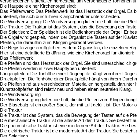
verschiedenen Materialien hergestellt, um verschiedene Tonhöhen u
Die Hauptteile einer Kirchenorgel sind:
Das Pfeifenwerk: Das Pfeifenwerk ist das Herzstück der Orgel. Es be
unterteilt, die sich durch ihren Klangcharakter unterscheiden.
Die Windversorgung: Die Windversorgung liefert die Luft, die die Pfe
Die Traktur: Die Traktur ist das System, das die Bewegung der Tasten
Der Spieltisch: Der Spieltisch ist die Bedienkonsole der Orgel. Er be
Die Orgel wird gespielt, indem der Organist die Tasten auf der Klaviat
Pfeifen, die daraufhin zum Klingen gebracht werden.
Die Registerzüge ermöglichen es dem Organisten, die einzelnen Regi
Hier ist eine detaillierte Erklärung, wie eine Kirchenorgel funktioniert:
Das Pfeifenwerk
Die Pfeifen sind das Herzstück der Orgel. Sie sind unterschiedlich
Die Pfeifen werden in zwei Haupttypen unterteilt:
Längenpfeifen: Die Tonhöhe einer Längenpfife hängt von ihrer Länge ab.
Druckpfeifen: Die Tonhöhe einer Druckpfeife hängt von ihrem Durchm
Die Pfeifen sind aus verschiedenen Materialien hergestellt, darunter 
Kunststoffpfeifen sind relativ neu und haben einen neutralen Klang.
Die Windversorgung
Die Windversorgung liefert die Luft, die die Pfeifen zum Klingen bri
Der Blasebalg ist ein großer Sack, der mit Luft gefüllt ist. Der Motor
Die Traktur
Die Traktur ist das System, das die Bewegung der Tasten auf die Pfe
Die mechanische Traktur ist die älteste Art der Traktur. Sie besteh
Die pneumatische Traktur ist eine modernere Art der Traktur. Sie be
Die elektrische Traktur ist die modernste Art der Traktur. Sie beste
Der Spieltisch