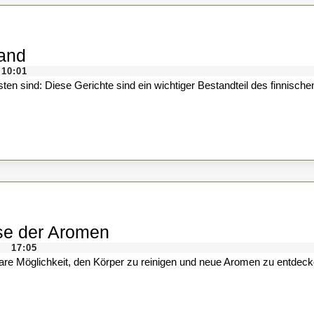
Der
land
gedeckte
10:01
Tisch
zu
Ostern
in
Finnland
Eine
se der Aromen
japanische
17:05
|
Suppenkur:
Eine
Reise