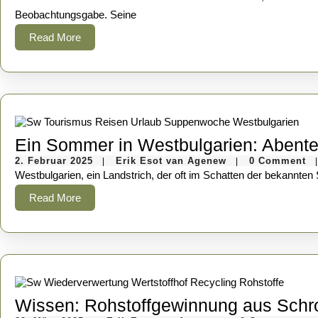
2024
van
Agenew
Beobachtungsgabe. Seine
Read
Read More
More
Ein Sommer in Westbulgarien: Abente
2.
Erik
2. Februar 2025
Erik Esot van Agenew
0 Comment
|
|
|
Februar
Esot
Westbulgarien, ein Landstrich, der oft im Schatten der bekannte
2025
van
Agenew
Read
Read More
More
Wissen: Rohstoffgewinnung aus Schro