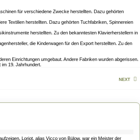
aschinen für verschiedene Zwecke herstellten. Dazu gehörten
ndere Textilien herstellten. Dazu gehörten Tuchfabriken, Spinnereien
usikinstrumente herstellten. Zu den bekanntesten Klavierherstellern in
agenhersteller, die Kinderwagen für den Export herstellten. Zu den
nderen Einrichtungen umgebaut. Andere Fabriken wurden abgerissen.
t im 19. Jahrhundert.
NEXT
Next
post:
oriot
nd