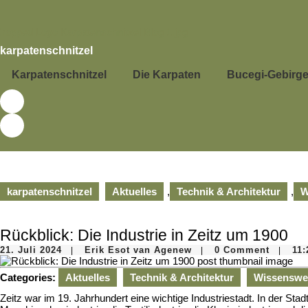
Skip
to
content
Skip
karpatenschnitzel
to
content
Karpatenschnitzel
Die Karpaten
Bucegi-Gebirg
karpatenschnitzel
Aktuelles
,
Technik & Architektur
,
W
Rückblick: Die Industrie in Zeitz um 1900
21.
Erik
21. Juli 2024
Erik Esot van Agenew
0 Comment
11:
|
|
|
Juli
Esot
2024
van
Categories:
Aktuelles
Technik & Architektur
Wissenswe
Agenew
Zeitz war im 19. Jahrhundert eine wichtige Industriestadt. In der Sta