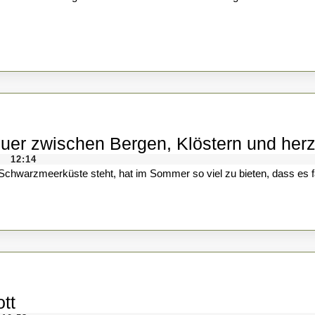
d
S
d
S
L
z
uer zwischen Bergen, Klöstern und her
S
12:14
w
n Schwarzmeerküste steht, hat im Sommer so viel zu bieten, dass es fa
Wissen:
tt