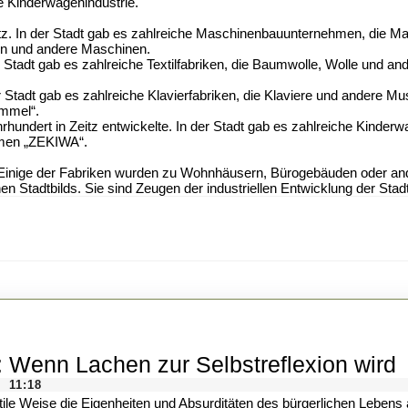
ie Kinderwagenindustrie.
eitz. In der Stadt gab es zahlreiche Maschinenbauunternehmen, die M
en und andere Maschinen.
 der Stadt gab es zahlreiche Textilfabriken, die Baumwolle, Wolle und a
der Stadt gab es zahlreiche Klavierfabriken, die Klaviere und andere M
immel“.
rhundert in Zeitz entwickelte. In der Stadt gab es zahlreiche Kinderw
hmen „ZEKIWA“.
en. Einige der Fabriken wurden zu Wohnhäusern, Bürogebäuden oder a
hen Stadtbilds. Sie sind Zeugen der industriellen Entwicklung der Stad
L
t: Wenn Lachen zur Selbstreflexion wird
u
11:18