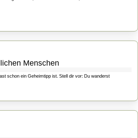
er
piegel
er
pießigkeit:
Wenn
achen
ur
Ein
zlichen Menschen
elbstreflexion
Sommer
ird
st schon ein Geheimtipp ist. Stell dir vor: Du wanderst
in
Westbulgarien:
Abenteuer
zwischen
Bergen,
Klöstern
und