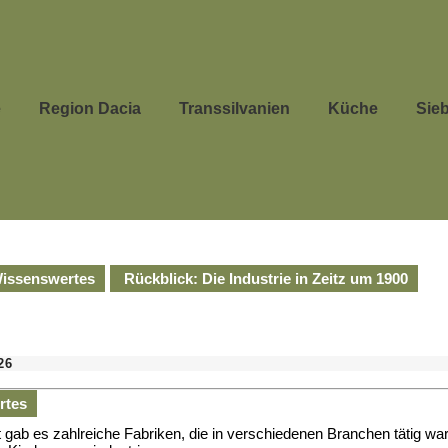
e
Region Dacia
Transsilvanien
Küche
Sie
issenswertes
Rückblick: Die Industrie in Zeitz um 1900
26
rtes
dt gab es zahlreiche Fabriken, die in verschiedenen Branchen tätig wa