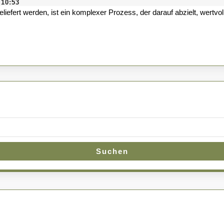
Rohstoffgewinnung
10:53
aus
Schrott
Suchen