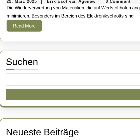
29.
Erik
29. März 2025
Erik Esot van Agenew
0 Comment
|
|
|
März
Esot
Die Wiederverwertung von Materialien, die auf Wertstoffhöfen angeliefert werden, ist ein komplexer Prozess, der darauf abzielt, wertvolle Rohstoffe zurückzugewinnen und die Umweltbelastung zu
2025
van
Agenew
minimieren. Besonders im Bereich des Elektronikschrotts sind
Read
Read More
More
Suchen
Neueste Beiträge