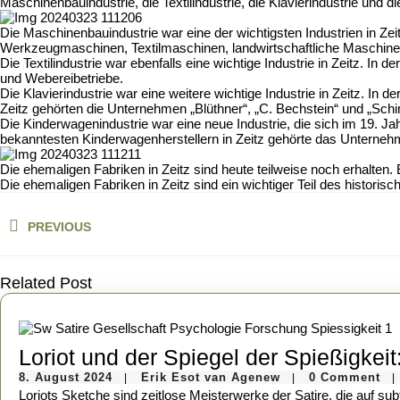
Maschinenbauindustrie, die Textilindustrie, die Klavierindustrie und d
Die Maschinenbauindustrie war eine der wichtigsten Industrien in Z
Werkzeugmaschinen, Textilmaschinen, landwirtschaftliche Maschin
Die Textilindustrie war ebenfalls eine wichtige Industrie in Zeitz. In
und Webereibetriebe.
Die Klavierindustrie war eine weitere wichtige Industrie in Zeitz. In 
Zeitz gehörten die Unternehmen „Blüthner“, „C. Bechstein“ und „Sch
Die Kinderwagenindustrie war eine neue Industrie, die sich im 19. Jah
bekanntesten Kinderwagenherstellern in Zeitz gehörte das Unterne
Die ehemaligen Fabriken in Zeitz sind heute teilweise noch erhalt
Die ehemaligen Fabriken in Zeitz sind ein wichtiger Teil des historisc
Beitragsnavigation
PREVIOUS
Previous
post:
Related Post
Loriot und der Spiegel der Spießigkei
8.
Erik
8. August 2024
Erik Esot van Agenew
0 Comment
|
|
|
August
Esot
Loriots Sketche sind zeitlose Meisterwerke der Satire, die auf subtile Weise die Eigenheiten und Absurditäten des bürgerlichen Lebens aufzeigen. Loriot, alias Vicco von Bülow, war ein Meister der