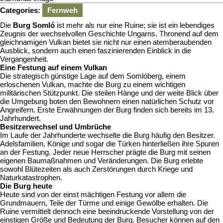
Agenew
Categories:
Fernweh
Die
Burg Somló
ist mehr als nur eine Ruine; sie ist ein lebendiges
Zeugnis der wechselvollen Geschichte Ungarns. Thronend auf dem
gleichnamigen Vulkan bietet sie nicht nur einen atemberaubenden
Ausblick, sondern auch einen faszinierenden Einblick in die
Vergangenheit.
Eine Festung auf einem Vulkan
Die strategisch günstige Lage auf dem Somlóberg, einem
erloschenen Vulkan, machte die Burg zu einem wichtigen
militärischen Stützpunkt. Die steilen Hänge und der weite Blick über
die Umgebung boten den Bewohnern einen natürlichen Schutz vor
Angreifern. Erste Erwähnungen der Burg finden sich bereits im 13.
Jahrhundert.
Besitzerwechsel und Umbrüche
Im Laufe der Jahrhunderte wechselte die Burg häufig den Besitzer.
Adelsfamilien, Könige und sogar die Türken hinterließen ihre Spuren
an der Festung. Jeder neue Herrscher prägte die Burg mit seinen
eigenen Baumaßnahmen und Veränderungen. Die Burg erlebte
sowohl Blütezeiten als auch Zerstörungen durch Kriege und
Naturkatastrophen.
Die Burg heute
Heute sind von der einst mächtigen Festung vor allem die
Grundmauern, Teile der Türme und einige Gewölbe erhalten. Die
Ruine vermittelt dennoch eine beeindruckende Vorstellung von der
einstigen Größe und Bedeutung der Burg. Besucher können auf den