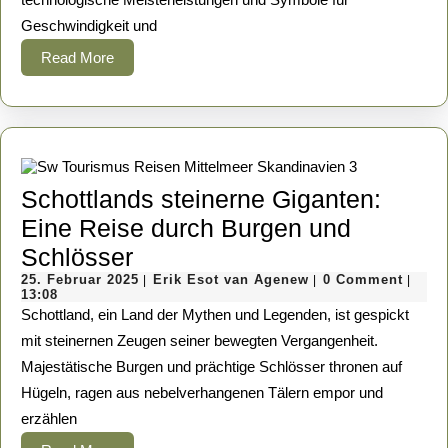
H
Geschwindigkeit und
an
Read
Read More
di
More
Su
Schottlands steinerne Giganten:
Eine Reise durch Burgen und
Schottlands
Schlösser
steinerne
25.
Erik
25. Februar 2025
Erik Esot van Agenew
0 Comment
|
|
|
Februar
Esot
13:08
Giganten:
2025
van
Schottland, ein Land der Mythen und Legenden, ist gespickt
Agenew
Eine
mit steinernen Zeugen seiner bewegten Vergangenheit.
Majestätische Burgen und prächtige Schlösser thronen auf
Reise
Hügeln, ragen aus nebelverhangenen Tälern empor und
durch
erzählen
Burgen