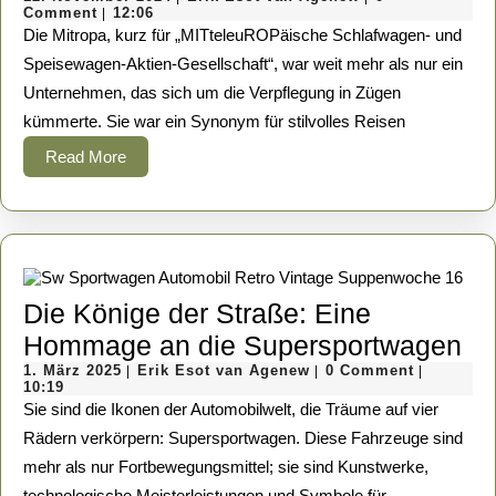
Mitropa
November
Esot
Comment
12:06
|
–
2024
van
Die Mitropa, kurz für „MITteleuROPäische Schlafwagen- und
Agenew
Ein
Speisewagen-Aktien-Gesellschaft“, war weit mehr als nur ein
Unternehmen, das sich um die Verpflegung in Zügen
Symbol
kümmerte. Sie war ein Synonym für stilvolles Reisen
für
Read
Read More
Reisen
More
und
Gastlichkeit
Die Könige der Straße: Eine
Di
Hommage an die Supersportwagen
1.
Erik
Kö
1. März 2025
Erik Esot van Agenew
0 Comment
|
|
|
März
Esot
10:19
de
2025
van
Sie sind die Ikonen der Automobilwelt, die Träume auf vier
Agenew
St
Rädern verkörpern: Supersportwagen. Diese Fahrzeuge sind
mehr als nur Fortbewegungsmittel; sie sind Kunstwerke,
Ei
technologische Meisterleistungen und Symbole für