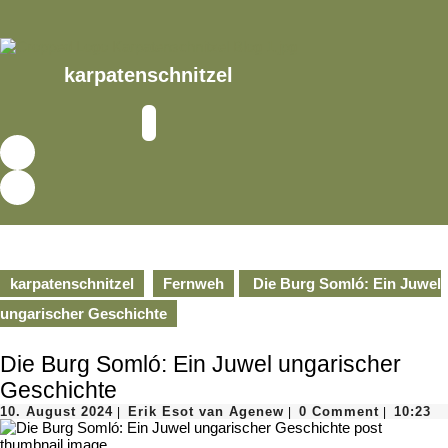
Skip
to
content
Skip
karpatenschnitzel
to
content
Open
Button
karpatenschnitzel
Fernweh
Die Burg Somló: Ein Juwel
ungarischer Geschichte
Die Burg Somló: Ein Juwel ungarischer
Geschichte
10.
Erik
10. August 2024
Erik Esot van Agenew
0 Comment
10:23
|
|
|
August
Esot
2024
van