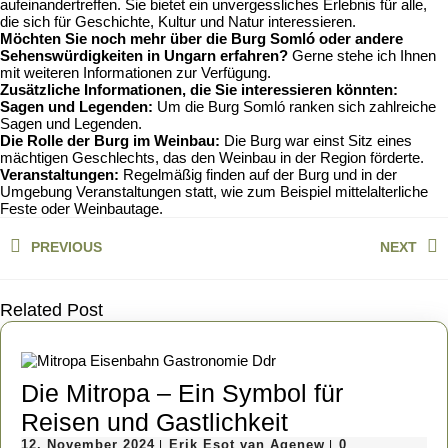
aufeinandertreffen. Sie bietet ein unvergessliches Erlebnis für alle,
die sich für Geschichte, Kultur und Natur interessieren.
Möchten Sie noch mehr über die Burg Somló oder andere
Sehenswürdigkeiten in Ungarn erfahren?
Gerne stehe ich Ihnen
mit weiteren Informationen zur Verfügung.
Zusätzliche Informationen, die Sie interessieren könnten:
Sagen und Legenden:
Um die Burg Somló ranken sich zahlreiche
Sagen und Legenden.
Die Rolle der Burg im Weinbau:
Die Burg war einst Sitz eines
mächtigen Geschlechts, das den Weinbau in der Region förderte.
Veranstaltungen:
Regelmäßig finden auf der Burg und in der
Umgebung Veranstaltungen statt, wie zum Beispiel mittelalterliche
Feste oder Weinbautage.
Beitragsnavigation
PREVIOUS
NEXT
Previous
Next
post:
post:
Related Post
Die Mitropa – Ein Symbol für
Die
Reisen und Gastlichkeit
12.
Erik
12. November 2024
Erik Esot van Agenew
0
|
|