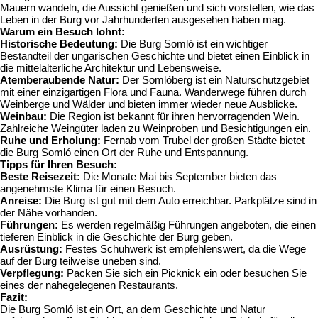
Mauern wandeln, die Aussicht genießen und sich vorstellen, wie das
Leben in der Burg vor Jahrhunderten ausgesehen haben mag.
Warum ein Besuch lohnt:
Historische Bedeutung:
Die Burg Somló ist ein wichtiger
Bestandteil der ungarischen Geschichte und bietet einen Einblick in
die mittelalterliche Architektur und Lebensweise.
Atemberaubende Natur:
Der Somlóberg ist ein Naturschutzgebiet
mit einer einzigartigen Flora und Fauna. Wanderwege führen durch
Weinberge und Wälder und bieten immer wieder neue Ausblicke.
Weinbau:
Die Region ist bekannt für ihren hervorragenden Wein.
Zahlreiche Weingüter laden zu Weinproben und Besichtigungen ein.
Ruhe und Erholung:
Fernab vom Trubel der großen Städte bietet
die Burg Somló einen Ort der Ruhe und Entspannung.
Tipps für Ihren Besuch:
Beste Reisezeit:
Die Monate Mai bis September bieten das
angenehmste Klima für einen Besuch.
Anreise:
Die Burg ist gut mit dem Auto erreichbar. Parkplätze sind in
der Nähe vorhanden.
Führungen:
Es werden regelmäßig Führungen angeboten, die einen
tieferen Einblick in die Geschichte der Burg geben.
Ausrüstung:
Festes Schuhwerk ist empfehlenswert, da die Wege
auf der Burg teilweise uneben sind.
Verpflegung:
Packen Sie sich ein Picknick ein oder besuchen Sie
eines der nahegelegenen Restaurants.
Fazit:
Die Burg Somló ist ein Ort, an dem Geschichte und Natur