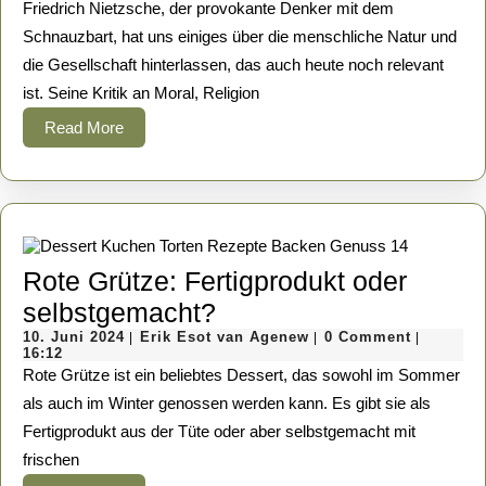
die
2025
van
Friedrich Nietzsche, der provokante Denker mit dem
Agenew
Rebel
Schnauzbart, hat uns einiges über die menschliche Natur und
die Gesellschaft hinterlassen, das auch heute noch relevant
gege
ist. Seine Kritik an Moral, Religion
die
Read
Read More
Herde
More
Waru
wir
uns
imme
Rote Grütze: Fertigprodukt oder
noch
Rote
selbstgemacht?
selbs
10.
Grütze:
Erik
10. Juni 2024
Erik Esot van Agenew
0 Comment
|
|
|
überw
Juni
Esot
16:12
Fertigprodukt
2024
van
Rote Grütze ist ein beliebtes Dessert, das sowohl im Sommer
müss
Agenew
oder
als auch im Winter genossen werden kann. Es gibt sie als
Fertigprodukt aus der Tüte oder aber selbstgemacht mit
selbstgemacht?
frischen