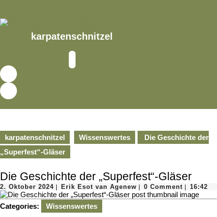
Skip
to
content
Skip
karpatenschnitzel
to
content
Open
Button
karpatenschnitzel
Wissenswertes
Die Geschichte der
„Superfest“-Gläser
Die Geschichte der „Superfest“-Gläser
2.
Erik
2. Oktober 2024
Erik Esot van Agenew
0 Comment
16:42
|
|
|
Oktober
Esot
2024
van
Categories:
Wissenswertes
Agenew