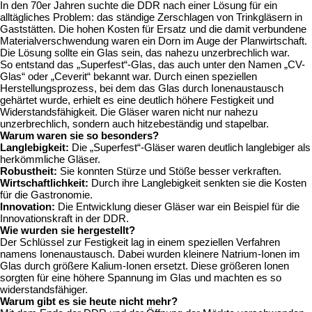
In den 70er Jahren suchte die DDR nach einer Lösung für ein
alltägliches Problem: das ständige Zerschlagen von Trinkgläsern in
Gaststätten. Die hohen Kosten für Ersatz und die damit verbundene
Materialverschwendung waren ein Dorn im Auge der Planwirtschaft.
Die Lösung sollte ein Glas sein, das nahezu unzerbrechlich war.
So entstand das „Superfest“-Glas, das auch unter den Namen „CV-
Glas“ oder „Ceverit“ bekannt war. Durch einen speziellen
Herstellungsprozess, bei dem das Glas durch Ionenaustausch
gehärtet wurde, erhielt es eine deutlich höhere Festigkeit und
Widerstandsfähigkeit. Die Gläser waren nicht nur nahezu
unzerbrechlich, sondern auch hitzebeständig und stapelbar.
Warum waren sie so besonders?
Langlebigkeit:
Die „Superfest“-Gläser waren deutlich langlebiger als
herkömmliche Gläser.
Robustheit:
Sie konnten Stürze und Stöße besser verkraften.
Wirtschaftlichkeit:
Durch ihre Langlebigkeit senkten sie die Kosten
für die Gastronomie.
Innovation:
Die Entwicklung dieser Gläser war ein Beispiel für die
Innovationskraft in der DDR.
Wie wurden sie hergestellt?
Der Schlüssel zur Festigkeit lag in einem speziellen Verfahren
namens Ionenaustausch. Dabei wurden kleinere Natrium-Ionen im
Glas durch größere Kalium-Ionen ersetzt. Diese größeren Ionen
sorgten für eine höhere Spannung im Glas und machten es so
widerstandsfähiger.
Warum gibt es sie heute nicht mehr?