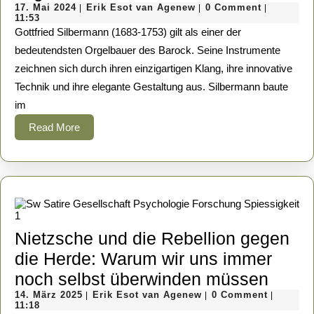
17.
Silbermann:
Erik
17. Mai 2024
Erik Esot van Agenew
0 Comment
|
|
|
Mai
Esot
11:53
Meister
2024
van
Gottfried Silbermann (1683-1753) gilt als einer der
Agenew
des
bedeutendsten Orgelbauer des Barock. Seine Instrumente
zeichnen sich durch ihren einzigartigen Klang, ihre innovative
Orgelbaus
Technik und ihre elegante Gestaltung aus. Silbermann baute
im
im
Barock
Read
Read More
More
Nietzsche und die Rebellion gegen
die Herde: Warum wir uns immer
Nietz
noch selbst überwinden müssen
14.
Erik
und
14. März 2025
Erik Esot van Agenew
0 Comment
|
|
|
März
Esot
11:18