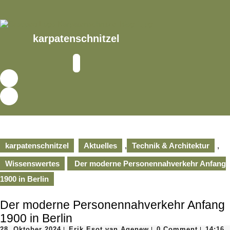
Skip
to
content
Skip
karpatenschnitzel
to
content
Open
Button
karpatenschnitzel
Aktuelles
,
Technik & Architektur
,
Wissenswertes
Der moderne Personennahverkehr Anfang
1900 in Berlin
Der moderne Personennahverkehr Anfang
1900 in Berlin
28.
Erik
28. Oktober 2024
Erik Esot van Agenew
0 Comment
14:16
|
|
|