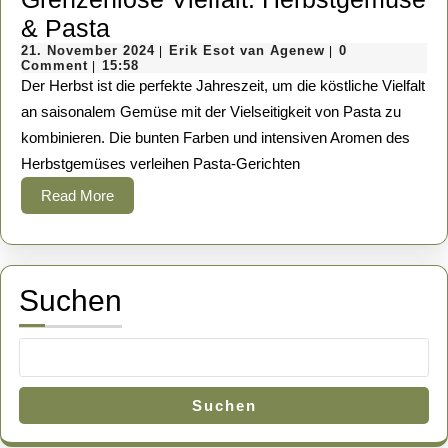
1990er
Grenzenlose
& Pasta
Vielfalt:
21.
Erik
21. November 2024
Erik Esot van Agenew
0
|
|
November
Esot
Comment
15:58
|
Herbstgemüse
2024
van
Der Herbst ist die perfekte Jahreszeit, um die köstliche Vielfalt
Agenew
&
an saisonalem Gemüse mit der Vielseitigkeit von Pasta zu
kombinieren. Die bunten Farben und intensiven Aromen des
Pasta
Herbstgemüses verleihen Pasta-Gerichten
Read
Read More
More
Suchen
Suchen