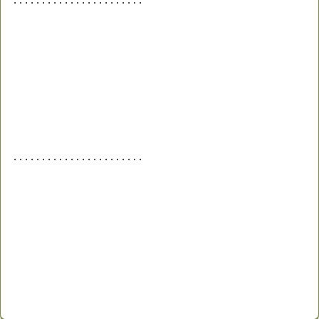
. . . . . . . . . . . . . . . . . . . . . . .