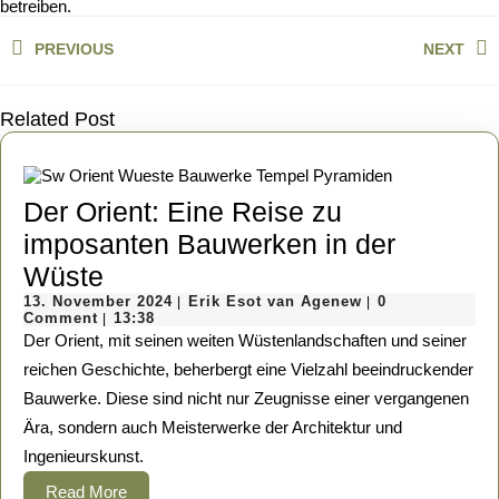
betreiben.
Beitragsnavigation
PREVIOUS
NEXT
Previous
Next
post:
post:
Related Post
Der Orient: Eine Reise zu
imposanten Bauwerken in der
Der
Wüste
Orient:
13.
Erik
13. November 2024
Erik Esot van Agenew
0
|
|
November
Esot
Comment
13:38
|
Eine
2024
van
Der Orient, mit seinen weiten Wüstenlandschaften und seiner
Agenew
Reise
reichen Geschichte, beherbergt eine Vielzahl beeindruckender
Bauwerke. Diese sind nicht nur Zeugnisse einer vergangenen
zu
Ära, sondern auch Meisterwerke der Architektur und
imposanten
Ingenieurskunst.
Bauwerken
Read
Read More