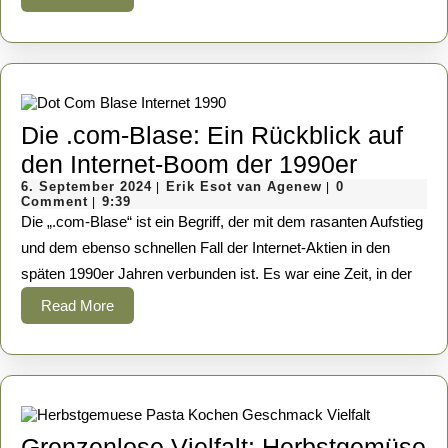
in
More
der
Wüste
Die .com-Blase: Ein Rückblick auf
Die
den Internet-Boom der 1990er
6.
Erik
.com-
6. September 2024
Erik Esot van Agenew
0
|
|
September
Esot
Comment
9:39
|
Blase:
2024
van
Die „.com-Blase“ ist ein Begriff, der mit dem rasanten Aufstieg
Agenew
Ein
und dem ebenso schnellen Fall der Internet-Aktien in den
späten 1990er Jahren verbunden ist. Es war eine Zeit, in der
Rückbli
auf
Read
Read More
More
den
Internet
Boom
der
Grenzenlose Vielfalt: Herbstgemüse