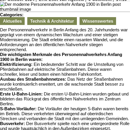
Oktober
Esot
2024
van
Agenew
Categories:
Aktuelles
Technik & Architektur
Wissenswertes
Der Personennahverkehr in Berlin Anfang des 20. Jahrhunderts war
geprägt von einem dynamischen Wachstum und einer stetigen
Modernisierung. Die Stadt erlebte einen rasanten Wandel, und die
Anforderungen an den öffentlichen Nahverkehr stiegen
entsprechend.
Die wichtigsten Merkmale des Personennahverkehrs Anfang
1900 in Berlin waren:
Elektrifizierung:
Ein bedeutender Schritt war die Umstellung von
Pferdebahnen auf elektrische Straßenbahnen. Diese waren
schneller, leiser und boten einen höheren Fahrkomfort.
Ausbau des Straßenbahnnetzes:
Das Netz der Straßenbahnen
wurde kontinuierlich erweitert, um die wachsende Stadt besser zu
erschließen.
Erste U-Bahn-Linien:
Die ersten U-Bahn-Linien wurden gebaut und
bildeten das Rückgrat des öffentlichen Nahverkehrs im Zentrum
Berlins.
S-Bahn-Vorläufer:
Die Vorläufer der heutigen S-Bahn waren bereits
im Betrieb. Diese verkehrten überwiegend auf oberirdischen
Strecken und verbanden die Stadt mit den umliegenden Gemeinden.
Busverkehr:
Der Busverkehr spielte noch eine untergeordnete Rolle
und wurde hauptsächlich in den Außenbezirken eingesetzt.