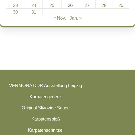
23
24
25
26
27
28
29
30
31
« Nov.
Jan. »
VERMONA DDR Ausstellung Leipzig
Karpatengedeck
Original Slivovice Sauce
Karpatenspieß
Karpatenschnitzel