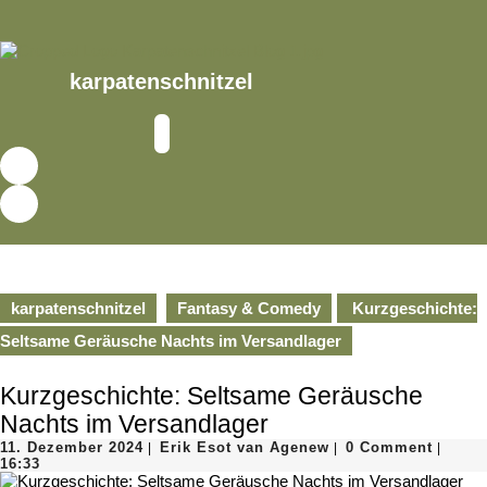
Skip
to
content
Skip
karpatenschnitzel
to
content
Open
Button
karpatenschnitzel
Fantasy & Comedy
Kurzgeschichte:
Seltsame Geräusche Nachts im Versandlager
Kurzgeschichte: Seltsame Geräusche
Nachts im Versandlager
11.
Erik
11. Dezember 2024
Erik Esot van Agenew
0 Comment
|
|
|
Dezember
Esot
16:33
2024
van