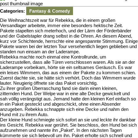
Agenew
Categories:
Fantasy & Comedy
Die Weihnachtszeit war für Rebekka, die in einem großen
Versandlager arbeitete, immer eine besonders hektische Zeit.
Pakete stapelten sich meterhoch, und der Lärm der Förderbänder
und der Gabelstapler drang selbst in die Ohren. An diesem Abend,
kurz vor Schichtende, herrschte eine angespannte Stimmung. Einige
Pakete waren bei der letzten Tour versehentlich liegen geblieben und
standen nun einsam an der Laderampe.
Rebekka machte noch einmal eine Kontrollrunde, um
sicherzustellen, dass alle Türen verschlossen waren. Als sie an der
Laderampe vorbeikam, hörte sie ein seltsames Geräusch. Es war
ein leises Wimmern, das aus einem der Pakete zu kommen schien.
Zuerst dachte sie, sie hätte sich verhört. Doch das Wimmern wurde
lauter. Neugierig öffnete sie das Paket vorsichtig.
Zu ihrer großen Überraschung fand sie darin einen kleinen,
zitternden Hund. Der Welpe war in eine alte Decke gewickelt und
sah völlig verängstigt aus. Jemand hatte den kleinen Kerl einfach so
in ein Paket gesteckt und abgeschickt, ohne einen Absender
anzugeben. Rebekka schnappte sich eine Decke und nahm den
Hund mit zu ihrem Auto.
Der kleine Hund schmiegte sich sofort an sie und leckte ihr dankbar
ins Gesicht. Rebekka war gerührt. Sie beschloss, den Hund bei sich
aufzunehmen und nannte ihn „Paket“. In den nächsten Tagen
kümmerte sie sich liebevoll um ihn. Paket erholte sich schnell und