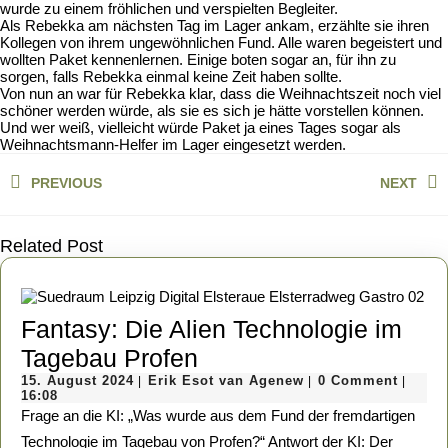
wurde zu einem fröhlichen und verspielten Begleiter.
Als Rebekka am nächsten Tag im Lager ankam, erzählte sie ihren
Kollegen von ihrem ungewöhnlichen Fund. Alle waren begeistert und
wollten Paket kennenlernen. Einige boten sogar an, für ihn zu
sorgen, falls Rebekka einmal keine Zeit haben sollte.
Von nun an war für Rebekka klar, dass die Weihnachtszeit noch viel
schöner werden würde, als sie es sich je hätte vorstellen können.
Und wer weiß, vielleicht würde Paket ja eines Tages sogar als
Weihnachtsmann-Helfer im Lager eingesetzt werden.
Beitragsnavigation
PREVIOUS
NEXT
Previous
Next
post:
post:
Related Post
Fantasy: Die Alien Technologie im
Fantasy:
Tagebau Profen
15.
Die
Erik
15. August 2024
Erik Esot van Agenew
0 Comment
|
|
|
August
Esot
16:08
Alien
2024
van
Frage an die KI: „Was wurde aus dem Fund der fremdartigen
Agenew
Technologie
Technologie im Tagebau von Profen?“ Antwort der KI: Der