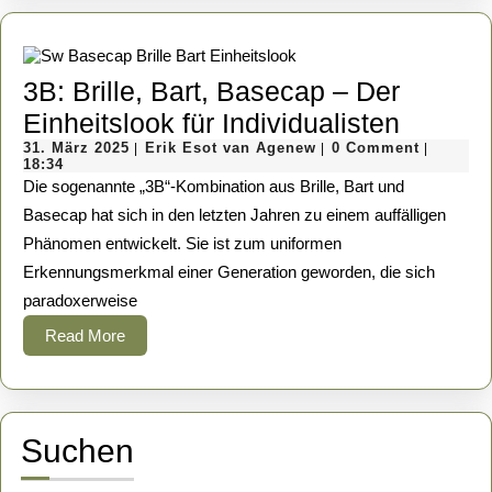
3B: Brille, Bart, Basecap – Der
3B:
Einheitslook für Individualisten
31.
Erik
Brille,
31. März 2025
Erik Esot van Agenew
0 Comment
|
|
|
März
Esot
18:34
Bart,
2025
van
Die sogenannte „3B“-Kombination aus Brille, Bart und
Agenew
Baseca
Basecap hat sich in den letzten Jahren zu einem auffälligen
Phänomen entwickelt. Sie ist zum uniformen
–
Erkennungsmerkmal einer Generation geworden, die sich
Der
paradoxerweise
Einheit
Read
Read More
für
More
Individ
Suchen