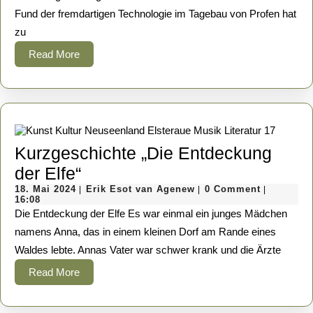
Fund der fremdartigen Technologie im Tagebau von Profen hat
im
zu
Tagebau
Read
Read More
Profen
More
Kurzgeschichte „Die Entdeckung
Kurzgeschichte
der Elfe“
18.
„Die
Erik
18. Mai 2024
Erik Esot van Agenew
0 Comment
|
|
|
Mai
Esot
16:08
Entdeckung
2024
van
Die Entdeckung der Elfe Es war einmal ein junges Mädchen
Agenew
der
namens Anna, das in einem kleinen Dorf am Rande eines
Waldes lebte. Annas Vater war schwer krank und die Ärzte
Elfe“
Read
Read More
More