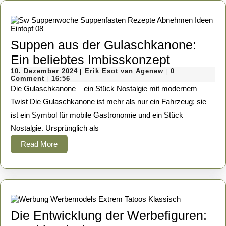
Suppen aus der Gulaschkanone:
Suppen
Ein beliebtes Imbisskonzept
10.
Erik
aus
10. Dezember 2024
Erik Esot van Agenew
0
|
|
Dezember
Esot
Comment
16:56
|
der
2024
van
Die Gulaschkanone – ein Stück Nostalgie mit modernem
Agenew
Gulaschk
Twist Die Gulaschkanone ist mehr als nur ein Fahrzeug; sie
ist ein Symbol für mobile Gastronomie und ein Stück
Ein
Nostalgie. Ursprünglich als
beliebtes
Read
Read More
Imbissko
More
Die Entwicklung der Werbefiguren: