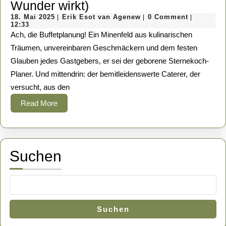
Das
Wunder wirkt)
18.
große
Erik
18. Mai 2025
Erik Esot van Agenew
0 Comment
|
|
|
Mai
Esot
12:33
Fressen
2025
van
Ach, die Buffetplanung! Ein Minenfeld aus kulinarischen
Agenew
und
Träumen, unvereinbaren Geschmäckern und dem festen
Glauben jedes Gastgebers, er sei der geborene Sternekoch-
das
Planer. Und mittendrin: der bemitleidenswerte Caterer, der
böse
versucht, aus den
Erwachen:
Read
Read More
Warum
More
Ihr
Wunschbuffet
zum
Suchen
finanziellen
Waterloo
werden
kann
Suchen
(und