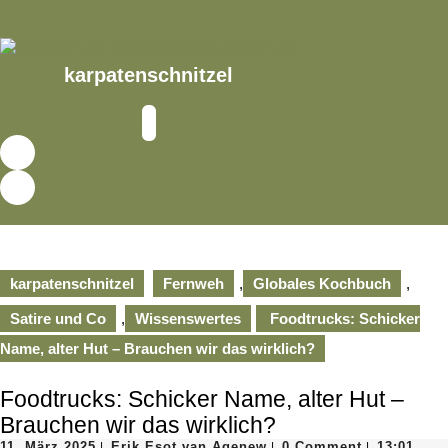
Skip
to
content
Skip
karpatenschnitzel
to
content
Open
Button
karpatenschnitzel
Fernweh
,
Globales Kochbuch
,
Satire und Co
,
Wissenswertes
Foodtrucks: Schicker
Name, alter Hut – Brauchen wir das wirklich?
Foodtrucks: Schicker Name, alter Hut –
Brauchen wir das wirklich?
11.
Erik
11. März 2025
Erik Esot van Agenew
0 Comment
13:01
|
|
|