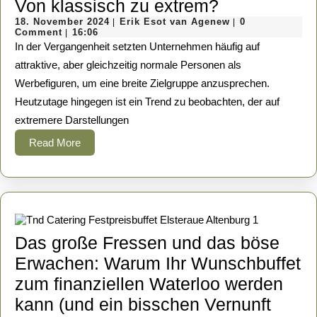
Die
Von klassisch zu extrem?
18.
Entwicklung
Erik
18. November 2024
Erik Esot van Agenew
0
|
|
November
Esot
Comment
16:06
|
der
2024
van
In der Vergangenheit setzten Unternehmen häufig auf
Agenew
Werbefigure
attraktive, aber gleichzeitig normale Personen als
Werbefiguren, um eine breite Zielgruppe anzusprechen.
Von
Heutzutage hingegen ist ein Trend zu beobachten, der auf
klassisch
extremere Darstellungen
zu
Read
Read More
extrem?
More
Das große Fressen und das böse
Erwachen: Warum Ihr Wunschbuffet
zum finanziellen Waterloo werden
kann (und ein bisschen Vernunft