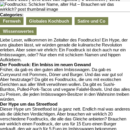
März
Esot
2025
van
Agenew
Categories:
Fernweh
Globales Kochbuch
Satire und Co
Wissenswertes
Liebe Leser, willkommen im Zeitalter des Foodtrucks! Ein Hype, der
uns glauben lässt, wir würden gerade die kulinarische Revolution
erleben. Aber seien wir ehrlich: Ein Foodtruck ist doch auch nur ein
Imbisswagen, oder? Nur eben mit schickem Namen und hippen
Aufklebern.
Der Foodtruck: Ein Imbiss im neuen Gewand
Früher, da gab es den guten alten Imbisswagen. Da gab es
Currywurst mit Pommes, Döner und Burger. Und das war gut so!
Aber heutzutage? Da gibt es Foodtrucks, die uns mit exotischen
Gerichten aus aller Welt verwöhnen wollen. Da gibt es Sushi-
Burritos, Pulled-Pork-Tacos und vegane Falafel-Bowls. Und das alles
zu Preisen, die jeden Imbisswagen-Besitzer in den Wahnsinn treiben
würden.
Der Hype um das Streetfood
Dieser Hype um Streetfood ist ja ganz nett. Endlich mal was anderes
als die üblichen Verdächtigen. Aber brauchen wir wirklich 20
verschiedene Foodtrucks, die alle das Gleiche anbieten? Brauchen
wir wirklich einen Foodtruck, der uns für 15 Euro einen Burger
verkauft, den wir auch für 5 Euro im Imbisswagen bekommen