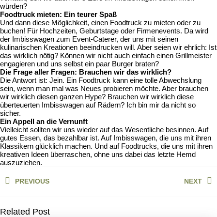
würden?
Foodtruck mieten: Ein teurer Spaß
Und dann diese Möglichkeit, einen Foodtruck zu mieten oder zu
buchen! Für Hochzeiten, Geburtstage oder Firmenevents. Da wird
der Imbisswagen zum Event-Caterer, der uns mit seinen
kulinarischen Kreationen beeindrucken will. Aber seien wir ehrlich: Ist
das wirklich nötig? Können wir nicht auch einfach einen Grillmeister
engagieren und uns selbst ein paar Burger braten?
Die Frage aller Fragen: Brauchen wir das wirklich?
Die Antwort ist: Jein. Ein Foodtruck kann eine tolle Abwechslung
sein, wenn man mal was Neues probieren möchte. Aber brauchen
wir wirklich diesen ganzen Hype? Brauchen wir wirklich diese
überteuerten Imbisswagen auf Rädern? Ich bin mir da nicht so
sicher.
Ein Appell an die Vernunft
Vielleicht sollten wir uns wieder auf das Wesentliche besinnen. Auf
gutes Essen, das bezahlbar ist. Auf Imbisswagen, die uns mit ihren
Klassikern glücklich machen. Und auf Foodtrucks, die uns mit ihren
kreativen Ideen überraschen, ohne uns dabei das letzte Hemd
auszuziehen.
Beitragsnavigation
PREVIOUS
NEXT
Previous
Next
post:
post:
Related Post