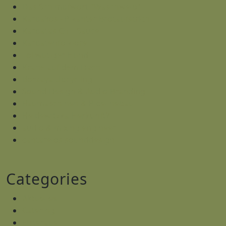
Das Schimpfwort "Waschweib"
KarpaYos - Pikanter Brotaufstrich
Karpatas Chili Sauce
Karpatenfolklore
Tollwütiger Hund
Krähe auf dem Dach
Borzaya Upcycling
Sound Design & Audio Branding
Baumaschinen & Pipelinebau
Heidewitzka Herkunft?
audio & mixing engineer
cantarelos sounddesign
Categories
Aktuelles
Catering
Elsteraue