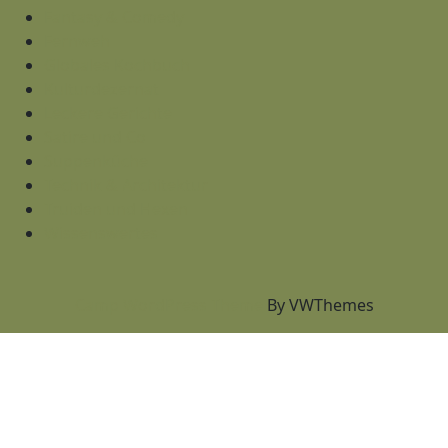
Fantasy & Comedy
Fernweh
Globales Kochbuch
Kulturdezernat
Leckere Gerichte
Satire und Co
Suppenküche
Technik & Architektur
Truiden und Hexen
Wissenswertes
Camp WordPress Theme
By VWThemes
Scroll
Up