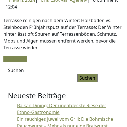
1. März 2024
|
Erik Esot van Agenew
|
0 Comment
|
n
März
Esot
12:04
d
2024
van
W
Agenew
Terrasse reinigen nach dem Winter: Holzboden vs.
Steinboden Frühjahrsputz auf der Terrasse: Der Winter
hinterlässt oft Spuren auf Terrassenböden. Schmutz,
Moos und Algen müssen entfernt werden, bevor die
Terrasse wieder
Read
Read More
More
Suchen
Suchen
Neueste Beiträge
Balkan Dining: Der unentdeckte Riese der
Ethno-Gastronomie
Ein rauchiges Juwel vom Grill: Die Böhmische
Rauchwurst – Mehr als nur eine Bratwurst