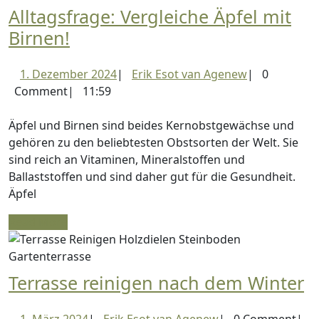
Alltagsfrage: Vergleiche Äpfel mit
Alltagsfrage:
Birnen!
Vergleiche
1.
Erik
1. Dezember 2024
|
Erik Esot van Agenew
|
0
Äpfel
Dezember
Esot
Comment
|
11:59
mit
2024
van
Birnen!
Agenew
Äpfel und Birnen sind beides Kernobstgewächse und
gehören zu den beliebtesten Obstsorten der Welt. Sie
sind reich an Vitaminen, Mineralstoffen und
Ballaststoffen und sind daher gut für die Gesundheit.
Äpfel
Read
Read More
More
T
Terrasse reinigen nach dem Winter
r
1.
Erik