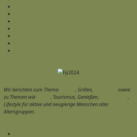
Stille Sibylle Kneipenessen
Festpreisbuffet Catering
KWEIS - Das Kwas Eis
Walzer "An der Weißen Elster"
ZIMBEL Zimmerbelegungsplaner
Kontakt
Privacy Policy
Wir berichten zum Thema
Kochen
, Grillen,
Ernährung
sowie
zu Themen wie
Reisen
, Tourismus, Genießen,
Gastronomie
,
Lifestyle für aktive und neugierige Menschen aller
Altersgruppen.
Bramboraky Kartoffelpuffer