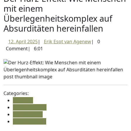
mit einem
Überlegenheitskomplex auf
Absurditäten hereinfallen
12.
Erik
12. April 2025
|
Erik Esot van Agenew
|
0
April
Esot
Comment
|
6:01
2025
van
Agenew
Categories:
Aktuelles
Kulturdezernat
Satire und Co
Wissenswertes