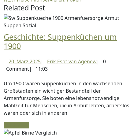
Related Post
post:
Geschichte: Suppenküchen um
Geschichte:
1900
Suppenküchen
20.
Erik
20. März 2025
|
Erik Esot van Agenew
|
0
um
März
Esot
Comment
|
11:03
1900
2025
van
Agenew
Um 1900 waren Suppenküchen in den wachsenden
Großstädten ein wichtiger Bestandteil der
Armenfürsorge. Sie boten eine lebensnotwendige
Mahlzeit für Menschen, die in Armut lebten, arbeitslos
waren oder sich in anderen
Read
Read More
More