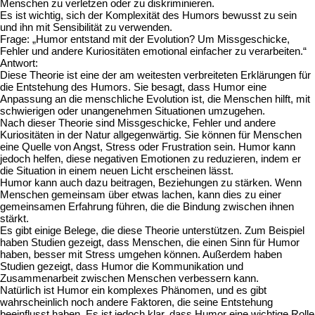
Menschen zu verletzen oder zu diskriminieren.
Es ist wichtig, sich der Komplexität des Humors bewusst zu sein
und ihn mit Sensibilität zu verwenden.
Frage: „Humor entstand mit der Evolution? Um Missgeschicke,
Fehler und andere Kuriositäten emotional einfacher zu verarbeiten.“
Antwort:
Diese Theorie ist eine der am weitesten verbreiteten Erklärungen für
die Entstehung des Humors. Sie besagt, dass Humor eine
Anpassung an die menschliche Evolution ist, die Menschen hilft, mit
schwierigen oder unangenehmen Situationen umzugehen.
Nach dieser Theorie sind Missgeschicke, Fehler und andere
Kuriositäten in der Natur allgegenwärtig. Sie können für Menschen
eine Quelle von Angst, Stress oder Frustration sein. Humor kann
jedoch helfen, diese negativen Emotionen zu reduzieren, indem er
die Situation in einem neuen Licht erscheinen lässt.
Humor kann auch dazu beitragen, Beziehungen zu stärken. Wenn
Menschen gemeinsam über etwas lachen, kann dies zu einer
gemeinsamen Erfahrung führen, die die Bindung zwischen ihnen
stärkt.
Es gibt einige Belege, die diese Theorie unterstützen. Zum Beispiel
haben Studien gezeigt, dass Menschen, die einen Sinn für Humor
haben, besser mit Stress umgehen können. Außerdem haben
Studien gezeigt, dass Humor die Kommunikation und
Zusammenarbeit zwischen Menschen verbessern kann.
Natürlich ist Humor ein komplexes Phänomen, und es gibt
wahrscheinlich noch andere Faktoren, die seine Entstehung
beeinflusst haben. Es ist jedoch klar, dass Humor eine wichtige Rolle