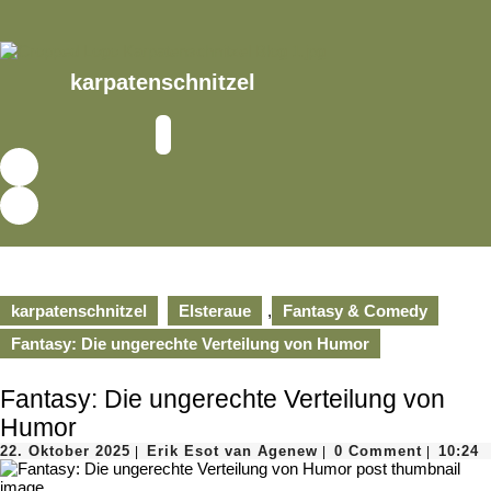
Skip
to
content
Skip
karpatenschnitzel
to
content
Open
Button
karpatenschnitzel
Elsteraue
,
Fantasy & Comedy
Fantasy: Die ungerechte Verteilung von Humor
Fantasy: Die ungerechte Verteilung von
Humor
22.
Erik
22. Oktober 2025
Erik Esot van Agenew
0 Comment
10:24
|
|
|
Oktober
Esot
2025
van