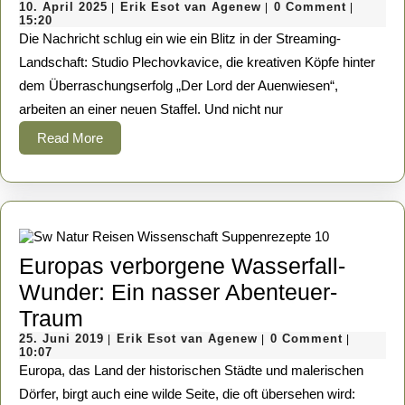
10.
Erik
Lor
10. April 2025
Erik Esot van Agenew
0 Comment
|
|
|
April
Esot
15:20
der
2025
van
Die Nachricht schlug ein wie ein Blitz in der Streaming-
Agenew
Au
Landschaft: Studio Plechovkavice, die kreativen Köpfe hinter
dem Überraschungserfolg „Der Lord der Auenwiesen“,
keh
arbeiten an einer neuen Staffel. Und nicht nur
zur
Read
Read More
Ne
More
Sta
in
Pro
Europas verborgene Wasserfall-
Wunder: Ein nasser Abenteuer-
Europas
Traum
verborgene
25.
Erik
25. Juni 2019
Erik Esot van Agenew
0 Comment
|
|
|
Juni
Esot
10:07
Wasserfall-
2019
van
Europa, das Land der historischen Städte und malerischen
Agenew
Wunder:
Dörfer, birgt auch eine wilde Seite, die oft übersehen wird: