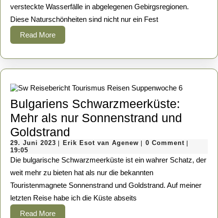
versteckte Wasserfälle in abgelegenen Gebirgsregionen.
Ein
Diese Naturschönheiten sind nicht nur ein Fest
nasser
Read
Read More
Abenteuer-
More
Traum
Bulgariens Schwarzmeerküste:
Mehr als nur Sonnenstrand und
Bulgariens
Goldstrand
29.
Schwarzmeerküste:
Erik
29. Juni 2023
Erik Esot van Agenew
0 Comment
|
|
|
Juni
Esot
19:05
Mehr
2023
van
Die bulgarische Schwarzmeerküste ist ein wahrer Schatz, der
Agenew
als
weit mehr zu bieten hat als nur die bekannten
Touristenmagnete Sonnenstrand und Goldstrand. Auf meiner
nur
letzten Reise habe ich die Küste abseits
Sonnenstrand
Read
Read More
und