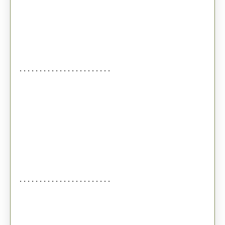
. . . . . . . . . . . . . . . . . . . . . . .
. . . . . . . . . . . . . . . . . . . . . . .