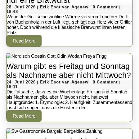
nur eine Bratwurst
28.
rauchiges
Erik
28. Juni 2026
Erik Esot van Agenew
0 Comment
|
|
|
Juni
Esot
18:48
Juwel
2026
van
Wenn der Grill seine wohlige Wärme verströmt und der Duft
Agenew
von Buchenholz in der Luft liegt, schlägt das Herz vieler Griller
vom
höher. Doch während die klassische Bratwurst ihren festen
Platz
Grill:
Read
Read More
Die
More
Böhmische
Rauchwurst
Warum gibt es Freitag und Sonntag
–
W
als Nachname aber nicht Mittwoch?
Mehr
24.
Erik
gi
24. Juni 2026
Erik Esot van Agenew
0 Comment
|
|
|
Juni
Esot
16:11
als
es
2026
van
Die Tatsache, dass es die Wochentage Freitag und Sonntag
Agenew
als Nachnamen gibt, aber Mittwoch nicht, hat zwei
nur
Fr
Hauptgründe: 1. Etymologie: 2. Häufigkeit: Zusammenfassend
eine
lässt sich sagen, dass die Existenz der
u
Bratwurst
Read
Read More
So
More
al
N