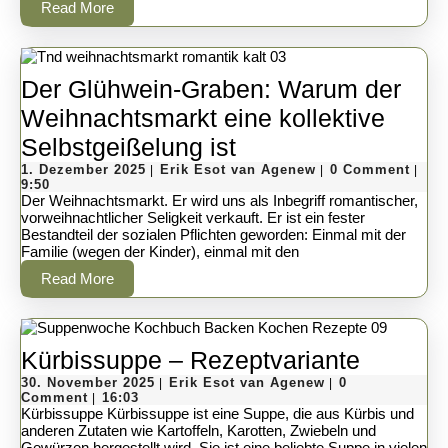
Read
Read More
ein
More
Glühwein
auf
Der Glühwein-Graben: Warum der
dem
Weihnachtsmarkt eine kollektive
Weihnachtsmarkt?
Der
Selbstgeißelung ist
1.
Glühwein-
Erik
1. Dezember 2025
Erik Esot van Agenew
0 Comment
|
|
|
Dezember
Esot
9:50
Graben:
2025
van
Der Weihnachtsmarkt. Er wird uns als Inbegriff romantischer,
Agenew
vorweihnachtlicher Seligkeit verkauft. Er ist ein fester
Warum
Bestandteil der sozialen Pflichten geworden: Einmal mit der
Familie (wegen der Kinder), einmal mit den
der
Read
Read More
Weihnachtsmarkt
More
eine
kollektive
Kürbis
Kürbissuppe – Rezeptvariante
Selbstgeißelung
30.
Erik
–
30. November 2025
Erik Esot van Agenew
0
|
|
November
Esot
Comment
16:03
|
ist
Rezeptv
2025
van
Kürbissuppe Kürbissuppe ist eine Suppe, die aus Kürbis und
Agenew
anderen Zutaten wie Kartoffeln, Karotten, Zwiebeln und
Gewürzen hergestellt wird. Sie ist eine beliebte Suppe in vielen