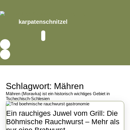
Skip
to
content
Skip
karpatenschnitzel
to
content
Open
Button
Schlagwort:
Mähren
Mähren (Moravka) ist ein historisch wichtiges Gebiet in
Tschechisch-Schlesien
Ein rauchiges Juwel vom Grill: Die
Böhmische Rauchwurst – Mehr als
Ein