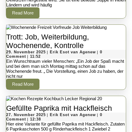
Ländern und wird häufig
Read
Read More
More
Trott: Job, Weiterbildung,
Trott:
Wochenende, Kontrolle
29.
Job,
Erik
29. November 2025
Erik Esot van Agenew
0
|
|
November
Esot
Comment
11:52
|
Weiterbildung,
2025
van
Ein Wunschtraum vieler Menschen: „Ein Job der Spaß macht
Agenew
und bei dem man sich Montag mittag schon auf das
Wochenende,
Wochenende freut. „ Die Vorstellung, einen Job zu haben, der
nicht nur
Kontrolle
Read
Read More
More
Gefüll
Gefüllte Paprika mit Hackfleisch
27.
Erik
Papri
27. November 2025
Erik Esot van Agenew
0
|
|
November
Esot
Comment
12:38
|
mit
2025
van
Hier eine Variante für gefüllte Paprika mit Hackfleisch. Zutaten
Agenew
6 Paprikaschoten 500 g Rinderhackfleisch 1 Zwiebel 2