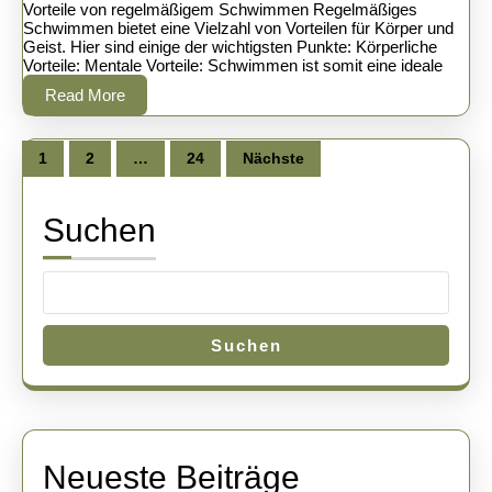
von
2025
van
Vorteile von regelmäßigem Schwimmen Regelmäßiges
Agenew
Schwimmen bietet eine Vielzahl von Vorteilen für Körper und
regelmäßigem
Geist. Hier sind einige der wichtigsten Punkte: Körperliche
Vorteile: Mentale Vorteile: Schwimmen ist somit eine ideale
Schwimmen
Read
Read More
More
Seitennummerierung
der
1
2
…
24
Nächste
Beiträge
Suchen
Suchen
Neueste Beiträge