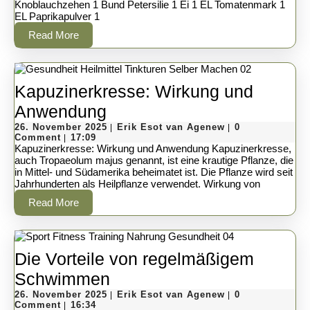
Hackf
Knoblauchzehen 1 Bund Petersilie 1 Ei 1 EL Tomatenmark 1
EL Paprikapulver 1
Read
Read More
More
Kapuzinerkresse: Wirkung und
Kapuzinerkresse:
Anwendung
Wirkung
26.
Erik
26. November 2025
Erik Esot van Agenew
0
|
|
November
Esot
Comment
17:09
|
und
2025
van
Kapuzinerkresse: Wirkung und Anwendung Kapuzinerkresse,
Agenew
auch Tropaeolum majus genannt, ist eine krautige Pflanze, die
Anwendung
in Mittel- und Südamerika beheimatet ist. Die Pflanze wird seit
Jahrhunderten als Heilpflanze verwendet. Wirkung von
Read
Read More
More
Die Vorteile von regelmäßigem
Die
Schwimmen
26.
Vorteile
Erik
26. November 2025
Erik Esot van Agenew
0
|
|
November
Esot
Comment
16:34
|