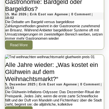
Gastronomie: Bardgeld oder
ab
Gastronomie:
Bargeldlos?
ni
15.
Bardgeld
Erik
15. Mai 2026
Erik Esot van Agenew
0 Comment
|
|
|
Mai
Esot
18:02
Mi
oder
2026
van
Die Debatte um Bargeld versus bargeldlose
Agenew
Zahlungsmethoden gewinnt in der Gastronomie zunehmend
Bargeldlos?
an Brisanz. Während Anbieter bargeldloser Systeme oft mit
Umsatzsteigerungen im zweistelligen Bereich werben, setzen
immer mehr Gastronomen wieder
Read
Read More
More
Alle Jahre wieder: „Was kostet ein
Glühwein auf dem
Alle
Weihnachtsmarkt?“
5.
Jahre
Erik
5. Dezember 2025
Erik Esot van Agenew
0 Comment
|
|
|
Dezember
Esot
15:53
wieder:
2025
van
Die Glühwein-Inflations-Odyssee: Das Dezember-Ritual der
Agenew
Preispanik. Jedes Jahr, wenn die erste zarte Schneeflocke
„Was
fällt und der Duft von Mandeln und Fichtenharz über die Stadt
zieht, beginnt sie: die alljährliche, kollektive
kostet