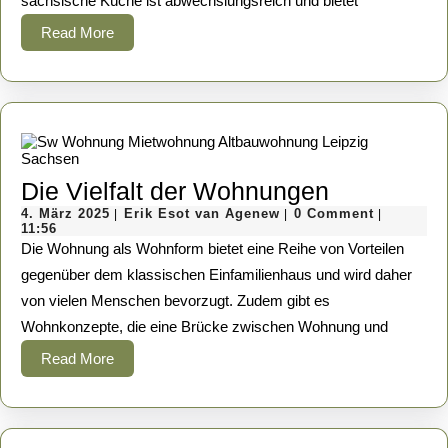
sächsische Küche ist abwechslungsreich und bietet
Read
Read More
More
Die
Die Vielfalt der Wohnungen
4.
Erik
Vielfalt
4. März 2025
Erik Esot van Agenew
0 Comment
|
|
|
März
Esot
11:56
der
2025
van
Die Wohnung als Wohnform bietet eine Reihe von Vorteilen
Agenew
Wohnung
gegenüber dem klassischen Einfamilienhaus und wird daher
von vielen Menschen bevorzugt. Zudem gibt es
Wohnkonzepte, die eine Brücke zwischen Wohnung und
Read
Read More
More