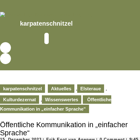
Skip
to
content
Skip
karpatenschnitzel
to
content
Open
Button
karpatenschnitzel
Aktuelles
,
Elsteraue
,
Kulturdezernat
,
Wissenswertes
Öffentliche
Kommunikation in „einfacher Sprache“
Öffentliche Kommunikation in „einfacher
Sprache“
15.
Erik
15. Dezember 2023
Erik Esot van Agenew
0 Comment
9:45
|
|
|