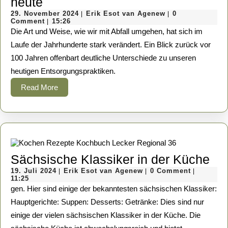
Entsorgung
heute
und
29.
Erik
29. November 2024
Erik Esot van Agenew
0
|
|
November
Esot
Comment
15:26
|
Wiederverwertung:
2024
van
Die Art und Weise, wie wir mit Abfall umgehen, hat sich im
Agenew
Ein
Laufe der Jahrhunderte stark verändert. Ein Blick zurück vor
100 Jahren offenbart deutliche Unterschiede zu unseren
Vergleich
heutigen Entsorgungspraktiken.
zwischen
Read
Read More
gestern
More
und
heute
Sä
Sächsische Klassiker in der Küche
19.
Erik
Kla
19. Juli 2024
Erik Esot van Agenew
0 Comment
|
|
|
Juli
Esot
11:25
in
2024
van
gen. Hier sind einige der bekanntesten sächsischen Klassiker:
Agenew
der
Hauptgerichte: Suppen: Desserts: Getränke: Dies sind nur
einige der vielen sächsischen Klassiker in der Küche. Die
Kü