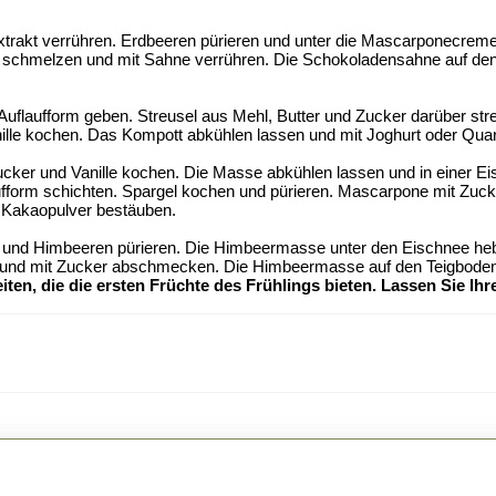
rakt verrühren. Erdbeeren pürieren und unter die Mascarponecreme h
chmelzen und mit Sahne verrühren. Die Schokoladensahne auf den Te
uflaufform geben. Streusel aus Mehl, Butter und Zucker darüber str
lle kochen. Das Kompott abkühlen lassen und mit Joghurt oder Quar
ucker und Vanille kochen. Die Masse abkühlen lassen und in einer Ei
laufform schichten. Spargel kochen und pürieren. Mascarpone mit Zuck
t Kakaopulver bestäuben.
lch und Himbeeren pürieren. Die Himbeermasse unter den Eischnee he
und mit Zucker abschmecken. Die Himbeermasse auf den Teigboden
iten, die die ersten Früchte des Frühlings bieten. Lassen Sie Ihr