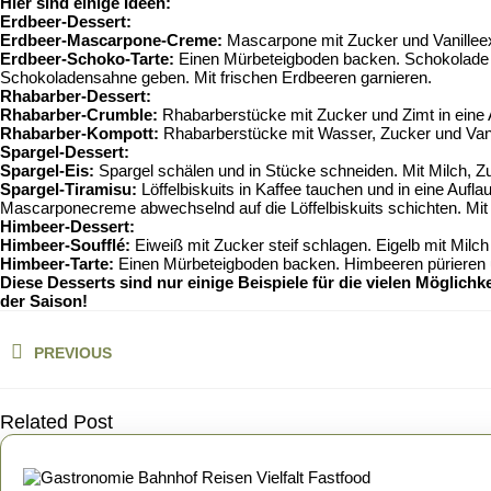
Hier sind einige Ideen:
Erdbeer-Dessert:
Erdbeer-Mascarpone-Creme:
Mascarpone mit Zucker und Vanilleext
Erdbeer-Schoko-Tarte:
Einen Mürbeteigboden backen. Schokolade s
Schokoladensahne geben. Mit frischen Erdbeeren garnieren.
Rhabarber-Dessert:
Rhabarber-Crumble:
Rhabarberstücke mit Zucker und Zimt in eine A
Rhabarber-Kompott:
Rhabarberstücke mit Wasser, Zucker und Vani
Spargel-Dessert:
Spargel-Eis:
Spargel schälen und in Stücke schneiden. Mit Milch, Z
Spargel-Tiramisu:
Löffelbiskuits in Kaffee tauchen und in eine Auf
Mascarponecreme abwechselnd auf die Löffelbiskuits schichten. Mi
Himbeer-Dessert:
Himbeer-Soufflé:
Eiweiß mit Zucker steif schlagen. Eigelb mit Mi
Himbeer-Tarte:
Einen Mürbeteigboden backen. Himbeeren pürieren 
Diese Desserts sind nur einige Beispiele für die vielen Möglichke
der Saison!
Beitragsnavigation
PREVIOUS
Previous
post:
Related Post