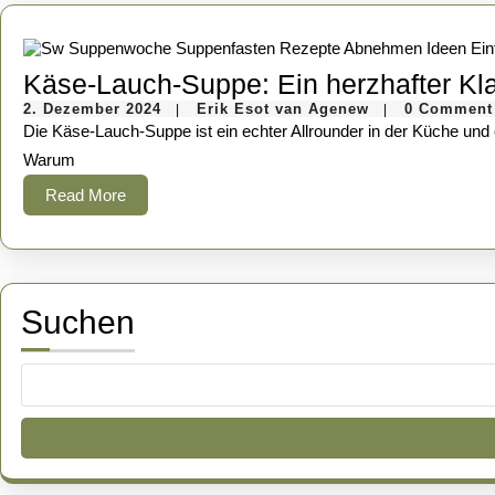
Käse-Lauch-Suppe: Ein herzhafter Kla
2.
Erik
2. Dezember 2024
Erik Esot van Agenew
0 Comment
|
|
Dezember
Esot
Die Käse-Lauch-Suppe ist ein echter Allrounder in der Küche und erfreut sich großer Beliebtheit. Sie ist nicht nur einfach zuzubereiten, sondern auch unglaublich vielseitig und passt zu vielen Anlässen.
2024
van
Agenew
Warum
Read
Read More
More
Suchen