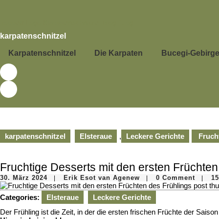
Skip
to
content
Skip
karpatenschnitzel
to
content
Karpatenschnitzel
Die Karpaten
Bucegi-Gebirg
karpatenschnitzel
Elsteraue
,
Leckere Gerichte
Frucht
Fruchtige Desserts mit den ersten Früchten
30.
Erik
30. März 2024
Erik Esot van Agenew
0 Comment
15
|
|
|
März
Esot
2024
van
Categories:
Elsteraue
Leckere Gerichte
Agenew
Der Frühling ist die Zeit, in der die ersten frischen Früchte der Sai