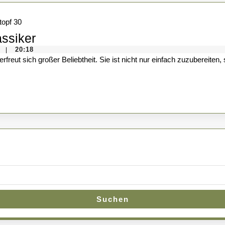
Käse-
ssiker
Lauch-
20:18
|
Suppe:
Ein
herzhafter
Klassiker
Suchen