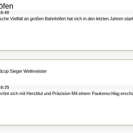
Die
öfen
gastronomische
18:40
Vielfalt
an
Bahnhöfen
Newcomer
überraschend
10:35
Weltmeister