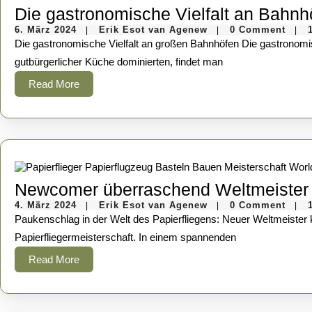
Die gastronomische Vielfalt an Bahnh
6.
Erik
6. März 2024
Erik Esot van Agenew
0 Comment
|
|
|
März
Esot
Die gastronomische Vielfalt an großen Bahnhöfen Die gastronomische Vielfalt an großen Bahnhöfen hat sich in den letzten Jahren stark gewandelt. Wo früher klassische Bahnhofsrestaurants mit
2024
van
Agenew
gutbürgerlicher Küche dominierten, findet man
Read
Read More
More
Newcomer überraschend Weltmeister
4.
Erik
4. März 2024
Erik Esot van Agenew
0 Comment
|
|
|
März
Esot
Paukenschlag in der Welt des Papierfliegens: Neuer Weltmeister krönt sich mit Herzblut und Präzision Mit einem Paukenschlag erschütterte der junge Tüftler Jonas Schmidt die Szene der
2024
van
Agenew
Papierfliegermeisterschaft. In einem spannenden
Read
Read More
More