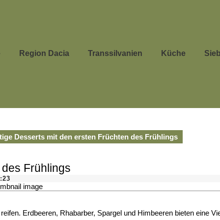
e
Region Dacia
Transsilvanien
Küche
Sie
ige Desserts mit den ersten Früchten des Frühlings
 des Frühlings
:23
son reifen. Erdbeeren, Rhabarber, Spargel und Himbeeren bieten eine Vi