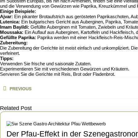
Im Südosten Europas, bis hin nach Armenien, finden Sie eine vielfäl
und die Verwendung von Gewürzen wie Paprika, Kreuzkümmel und K
Einige Beispiele:
Ajvar:
Ein pikanter Brotaufstrich aus gerösteten Paprikaschoten, Au
Lutenica:
Ein bulgarisches Gericht aus Auberginen, Paprika, Tomaten
Imam Bayildi:
Gefüllte Auberginen mit Tomaten, Zwiebeln und Kräute
Moussaka:
Ein Auflauf aus Auberginen, Kartoffeln und Hackfleisch
Gefüllte Paprika:
Paprika werden mit einer Hackfleisch-Reis-Mischu
Zubereitung:
Die Zubereitung der Gerichte ist meist einfach und unkompliziert. 
verfeinert.
Tipps:
Verwenden Sie frische und saisonale Zutaten.
Experimentieren Sie mit verschiedenen Gewürzen und Kräutern.
Servieren Sie die Gerichte mit Reis, Brot oder Fladenbrot.
Beitragsnavigation
PREVIOUS
Previous
post:
Related Post
Der Pfau-Effekt in der Szenegastrono