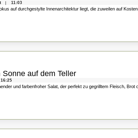
Pfau-
t
11:03
|
Effekt
in
der
Szenegastronomie
Balkan-
 Sonne auf dem Teller
Salat
16:25
mit
Käse:
Ein
Hauch
von
Sonne