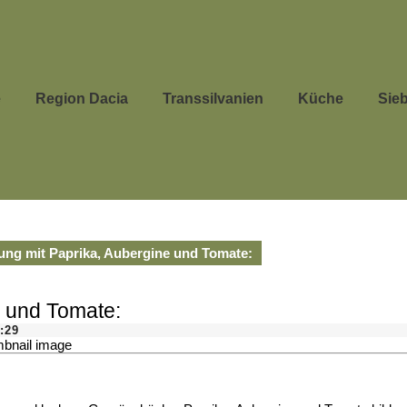
e
Region Dacia
Transsilvanien
Küche
Sie
ng mit Paprika, Aubergine und Tomate:
 und Tomate:
:29