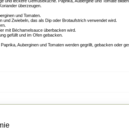
tige und leckere Gemüseküche. Paprika, Aubergine und Tomate bilden d
oriander überzeugen.
berginen und Tomaten.
 und Zwiebeln, das als Dip oder Brotaufstrich verwendet wird.
rn.
, der mit Béchamelsauce überbacken wird.
ng gefüllt und im Ofen gebacken.
Die Paprika, Auberginen und Tomaten werden gegrillt, gebacken oder
Der
mie