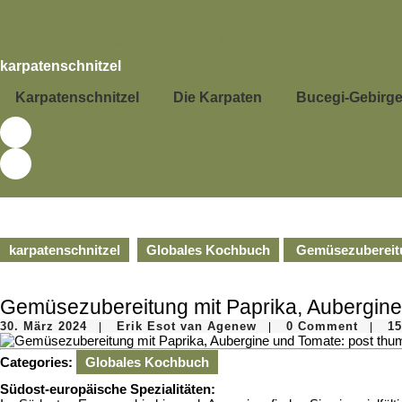
Skip
to
content
Skip
karpatenschnitzel
to
content
Karpatenschnitzel
Die Karpaten
Bucegi-Gebirg
karpatenschnitzel
Globales Kochbuch
Gemüsezubereitu
Gemüsezubereitung mit Paprika, Aubergine
30.
Erik
30. März 2024
Erik Esot van Agenew
0 Comment
15
|
|
|
März
Esot
2024
van
Categories:
Globales Kochbuch
Agenew
Südost-europäische Spezialitäten: