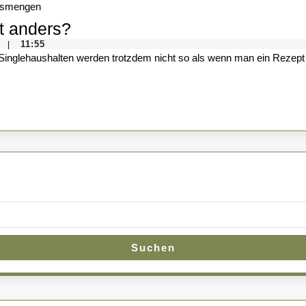
auf
Warum
t anders?
dem
schmecken
11:55
|
Teller
Einzelportionen
oft
anders?
Suchen