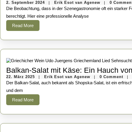
2.
Erik
2. September 2024
Erik Esot van Agenew
0 Commen
|
|
September
Esot
Die Beobachtung, dass in der Szenegastronomie oft ein starker Fokus auf durchgestylte Innenarchitektur liegt, die zuweilen auf Kosten von Gemütlichkeit und Wohlfühlatmosphäre geht, ist durchaus
2024
van
Agenew
berechtigt. Hier eine professionelle Analyse
Read
Read More
More
Balkan-Salat mit Käse: Ein Hauch von
22.
Erik
22. März 2025
Erik Esot van Agenew
0 Comment
|
|
|
März
Esot
Der Balkan-Salat, auch bekannt als Shopska-Salat, ist ein erfrischender und farbenfroher Salat, der perfekt zu gegrilltem Fleisch, Brot oder einfach als leichte Mahlzeit passt. Mit seinem würzigen Käse
2025
van
Agenew
und dem
Read
Read More
More