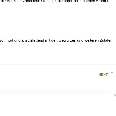
ie Basis für zahlreiche Gerichte, die durch ihre frischen Aromen
 geschmort und anschließend mit den Gewürzen und weiteren Zutaten
NEXT
Next
post: