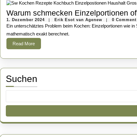
Warum schmecken Einzelportionen of
1.
Erik
1. Dezember 2024
Erik Esot van Agenew
0 Comment
|
|
Dezember
Esot
Ein unterschätztes Problem beim Kochen: Einzelportionen wie in Singlehaushalten werden trotzdem nicht so als wenn man ein Rezept in größeren Mengen macht. Selbst wenn man die Angaben
2024
van
Agenew
mathematisch exakt berechnet.
Read
Read More
More
Suchen