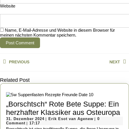
Website
Name, E-Mail-Adresse und Website in diesem Browser für
meinen nächsten Kommentar speichern.
Beitragsnavigation
PREVIOUS
NEXT
Previous
Next
post:
post:
Related Post
„Borschtsch“ Rote Bete Suppe: Ein
„B
herzhafter Klassiker aus Osteuropa
31.
Erik
Ro
31. Dezember 2024
Erik Esot van Agenew
0
|
|
Dezember
Esot
Comment
17:17
|
Be
2024
van
Borschtsch ist eine traditionelle Suppe, die ihren Ursprung in