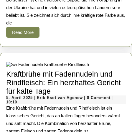
Agenew
Su
der Ukraine hat und in vielen osteuropäischen Ländern sehr
beliebt ist. Sie zeichnet sich durch ihre kräftige rote Farbe aus,
Ei
die
he
Read
Read More
Kl
More
au
Os
Kraftbrühe mit Fadennudeln und
Rindfleisch: Ein herzhaftes Gericht
Kraftbrühe
für kalte Tage
5.
mit
Erik
5. April 2025
Erik Esot van Agenew
0 Comment
|
|
|
April
Esot
10:10
Fadennudeln
2025
van
Eine Kraftbrühe mit Fadennudeln und Rindfleisch ist ein
Agenew
und
klassisches Gericht, das an kalten Tagen besonders wärmt
und satt macht. Die Kombination von herzhafter Brühe,
Rindfleisch:
zartem Fleisch und zarten Fadennudeln ist