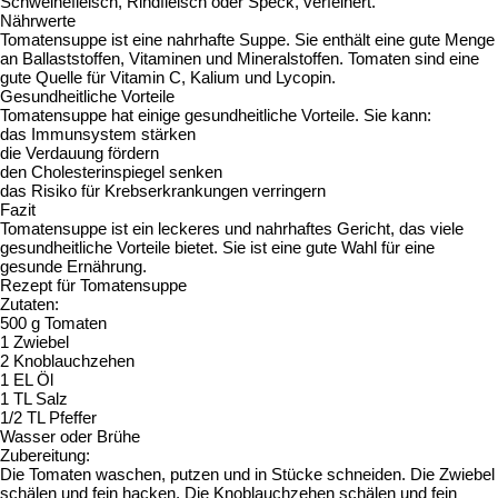
Schweinefleisch, Rindfleisch oder Speck, verfeinert.
Nährwerte
Tomatensuppe ist eine nahrhafte Suppe. Sie enthält eine gute Menge
an Ballaststoffen, Vitaminen und Mineralstoffen. Tomaten sind eine
gute Quelle für Vitamin C, Kalium und Lycopin.
Gesundheitliche Vorteile
Tomatensuppe hat einige gesundheitliche Vorteile. Sie kann:
das Immunsystem stärken
die Verdauung fördern
den Cholesterinspiegel senken
das Risiko für Krebserkrankungen verringern
Fazit
Tomatensuppe ist ein leckeres und nahrhaftes Gericht, das viele
gesundheitliche Vorteile bietet. Sie ist eine gute Wahl für eine
gesunde Ernährung.
Rezept für Tomatensuppe
Zutaten:
500 g Tomaten
1 Zwiebel
2 Knoblauchzehen
1 EL Öl
1 TL Salz
1/2 TL Pfeffer
Wasser oder Brühe
Zubereitung:
Die Tomaten waschen, putzen und in Stücke schneiden. Die Zwiebel
schälen und fein hacken. Die Knoblauchzehen schälen und fein