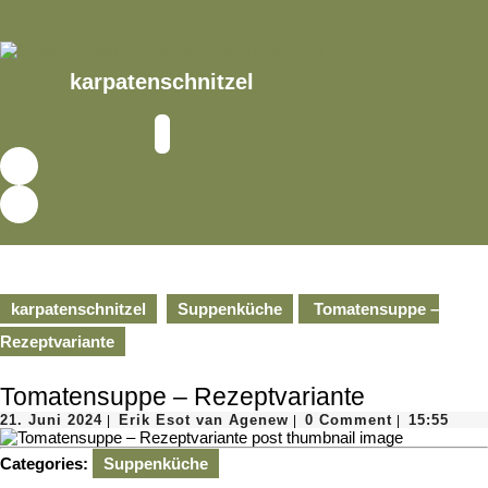
Skip
to
content
Skip
karpatenschnitzel
to
content
Open
Button
karpatenschnitzel
Suppenküche
Tomatensuppe –
Rezeptvariante
Tomatensuppe – Rezeptvariante
21.
Erik
21. Juni 2024
Erik Esot van Agenew
0 Comment
15:55
|
|
|
Juni
Esot
2024
van
Categories:
Suppenküche
Agenew