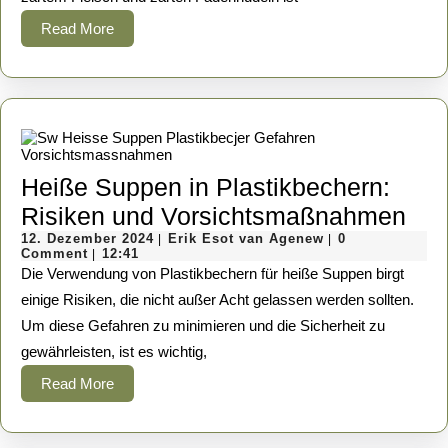
Ein
Read
Read More
herzhaftes
More
Gericht
für
kalte
Tage
Heiße Suppen in Plastikbechern:
Hei
Risiken und Vorsichtsmaßnahmen
12.
Erik
Su
12. Dezember 2024
Erik Esot van Agenew
0
|
|
Dezember
Esot
Comment
12:41
|
in
2024
van
Die Verwendung von Plastikbechern für heiße Suppen birgt
Agenew
Pla
einige Risiken, die nicht außer Acht gelassen werden sollten.
Um diese Gefahren zu minimieren und die Sicherheit zu
Ris
gewährleisten, ist es wichtig,
und
Read
Read More
Vor
More