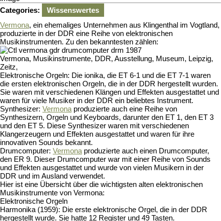
Agenew
Categories:
Wissenswertes
Vermona
, ein ehemaliges Unternehmen aus Klingenthal im Vogtland,
produzierte in der DDR eine Reihe von elektronischen
Musikinstrumenten. Zu den bekanntesten zählen:
Vermona, Musikinstrumente, DDR, Ausstellung, Museum, Leipzig,
Zeitz,
Elektronische Orgeln: Die ionika, die ET 6-1 und die ET 7-1 waren
die ersten elektronischen Orgeln, die in der DDR hergestellt wurden.
Sie waren mit verschiedenen Klängen und Effekten ausgestattet und
waren für viele Musiker in der DDR ein beliebtes Instrument.
Synthesizer:
Vermona
produzierte auch eine Reihe von
Synthesizern, Orgeln und Keyboards, darunter den ET 1, den ET 3
und den ET 5. Diese Synthesizer waren mit verschiedenen
Klangerzeugern und Effekten ausgestattet und waren für ihre
innovativen Sounds bekannt.
Drumcomputer:
Vermona
produzierte auch einen Drumcomputer,
den ER 9. Dieser Drumcomputer war mit einer Reihe von Sounds
und Effekten ausgestattet und wurde von vielen Musikern in der
DDR und im Ausland verwendet.
Hier ist eine Übersicht über die wichtigsten alten elektronischen
Musikinstrumente von Vermona:
Elektronische Orgeln
Harmonika (1959): Die erste elektronische Orgel, die in der DDR
hergestellt wurde. Sie hatte 12 Register und 49 Tasten.