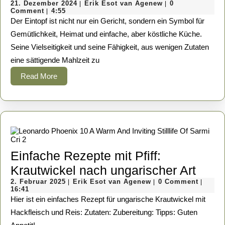
21.
Eintopf:
Erik
21. Dezember 2024
Erik Esot van Agenew
0
|
|
Dezember
Esot
Comment
4:55
|
Ein
2024
van
Der Eintopf ist nicht nur ein Gericht, sondern ein Symbol für
Agenew
Klassiker
Gemütlichkeit, Heimat und einfache, aber köstliche Küche.
Seine Vielseitigkeit und seine Fähigkeit, aus wenigen Zutaten
der
eine sättigende Mahlzeit zu
Hausmannskost
Read
Read More
More
Einfache Rezepte mit Pfiff:
Einf
Krautwickel nach ungarischer Art
2.
Erik
Reze
2. Februar 2025
Erik Esot van Agenew
0 Comment
|
|
|
Februar
Esot
16:41
mit
2025
van
Hier ist ein einfaches Rezept für ungarische Krautwickel mit
Agenew
Pfiff:
Hackfleisch und Reis: Zutaten: Zubereitung: Tipps: Guten