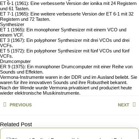
ET 6-1 (1961): Eine verbesserte Version der ionika mit 24 Registern
und 61 Tasten.
ET 7-1 (1965): Eine weitere verbesserte Version der ET 6-1 mit 32
Registern und 72 Tasten.
Synthesizer
ET 1 (1965): Ein monophoner Synthesizer mit einem VCO und
einem VCF.
ET 3 (1967): Ein polyphoner Synthesizer mit drei VCOs und drei
VCFs.
ET 5 (1972): Ein polyphoner Synthesizer mit fünf VCOs und fünf
VCFs.
Drumcomputer
ER 9 (1975): Ein monophoner Drumcomputer mit einer Reihe von
Sounds und Effekten.
Vermona-Instrumente waren in der DDR und im Ausland beliebt. Sie
waren für ihre innovativen Sounds und ihre Robustheit bekannt.
Nach der Wende wurde Vermona privatisiert und produziert heute
wieder elektronische Musikinstrumente.
Beitragsnavigation
PREVIOUS
NEXT
Previous
Next
post:
post:
Related Post