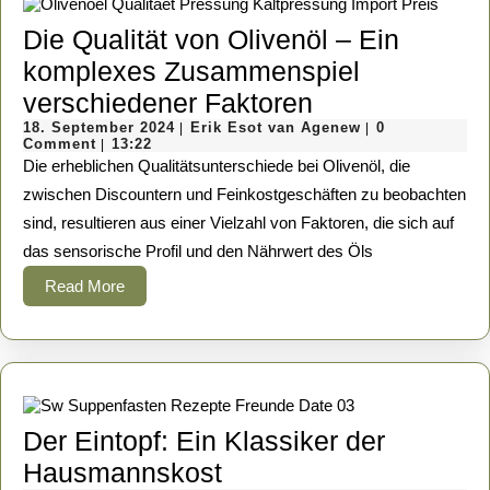
Die Qualität von Olivenöl – Ein
komplexes Zusammenspiel
Die
verschiedener Faktoren
18.
Qualität
Erik
18. September 2024
Erik Esot van Agenew
0
|
|
September
Esot
Comment
13:22
|
von
2024
van
Die erheblichen Qualitätsunterschiede bei Olivenöl, die
Agenew
Olivenöl
zwischen Discountern und Feinkostgeschäften zu beobachten
sind, resultieren aus einer Vielzahl von Faktoren, die sich auf
–
das sensorische Profil und den Nährwert des Öls
Ein
Read
Read More
komplexes
More
Zusammenspi
verschiedener
Faktoren
Der Eintopf: Ein Klassiker der
Der
Hausmannskost