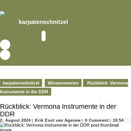
Skip
to
content
Skip
karpatenschnitzel
to
content
Open
Button
karpatenschnitzel
Wissenswertes
Rückblick: Vermona
Instrumente in der DDR
Rückblick: Vermona Instrumente in der
DDR
2.
Erik
2. August 2024
Erik Esot van Agenew
0 Comment
10:54
|
|
|
August
Esot
2024
van