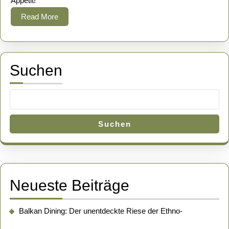
Appetit!
Krau
nach
Read
Read More
More
unga
Art
Suchen
Suchen
Neueste Beiträge
Balkan Dining: Der unentdeckte Riese der Ethno-