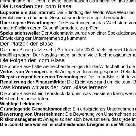
Firmenname mit „.com“ endete, automatisch als innovative und zuk
Die Ursachen der .com-Blase
Euphorie um das Internet:
Die Erfindung des World Wide Web und di
revolutionieren und neue Geschäftsmodelle ermöglichen würde.
Überzogene Erwartungen:
Die Erwartungen an das Wachstum von In
ohne gründlich deren Geschäftsmodelle zu prüfen.
Spekulationswelle:
Der Aktienmarkt wurde von einer Spekulationswell
Entwicklung der Unternehmen zu kümmern.
Der Platzen der Blase
Die .com-Blase platzte schließlich im Jahr 2000. Viele Internet-Un
tragfähig waren. Der Nasdaq-Index, an dem viele Technologieunternehm
Die Folgen der .com-Blase
Die .com-Blase hatte weitreichende Folgen für die Wirtschaft und die
Verlust von Vermögen:
Viele Anleger verloren ihr gespartes Geld 
Skepsis gegenüber neuen Technologien:
Die .com-Blase führte z
Regulierung der Finanzmärkte:
Die Ereignisse rund um die .com-Bl
Was können wir aus der .com-Blase lernen?
Die .com-Blase ist ein Lehrstück darüber, was passieren kann, wenn E
Recherchen anzustellen.
Wichtige Lektionen:
Grundlegende Geschäftsmodelle:
Ein erfolgreiches Unternehmen m
Bewertung von Unternehmen:
Die Bewertung von Unternehmen sollt
Risikomanagement:
Anleger sollten sich bewusst sein, dass jede Inv
Die .com-Blase war ein einschneidendes Ereignis in der Wirtscha
Beitragsnavigation