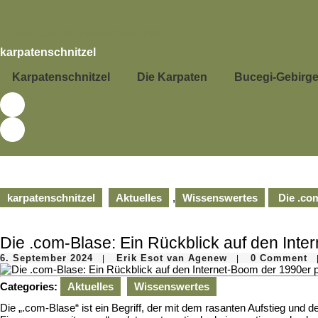
Skip
to
content
Skip
karpatenschnitzel
to
content
Karpatenschnitzel
Die Karpaten
Bucegi-Gebirg
karpatenschnitzel
Aktuelles
,
Wissenswertes
Die .com
Die .com-Blase: Ein Rückblick auf den Int
6.
Erik
6. September 2024
Erik Esot van Agenew
0 Comment
|
|
September
Esot
2024
van
Categories:
Aktuelles
Wissenswertes
Agenew
Die „.com-Blase“ ist ein Begriff, der mit dem rasanten Aufstieg und 