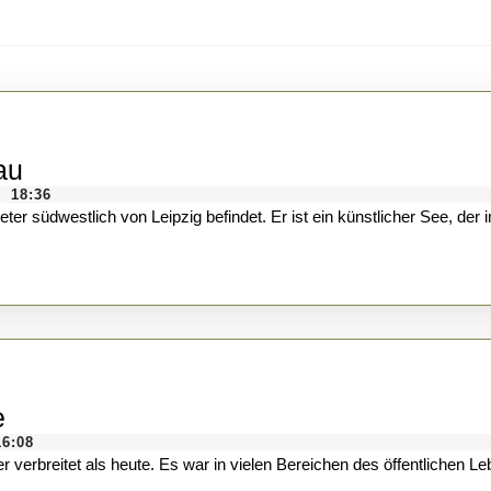
Natur
au
pur:
18:36
meter südwestlich von Leipzig befindet. Er ist ein künstlicher See, 
Der
Werbener
See
bei
Pegau
Rauchen
e
im
16:08
r verbreitet als heute. Es war in vielen Bereichen des öffentlichen L
Fernsehen