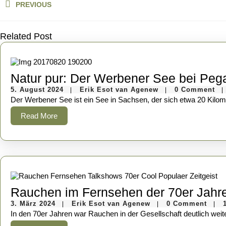
PREVIOUS
Previous
post:
Related Post
Natur pur: Der Werbener See bei Peg
5.
Erik
5. August 2024
Erik Esot van Agenew
0 Comment
|
|
|
August
Esot
Der Werbener See ist ein See in Sachsen, der sich etwa 20 Kilo
2024
van
Agenew
Read
Read More
More
Rauchen im Fernsehen der 70er Jahr
3.
Erik
3. März 2024
Erik Esot van Agenew
0 Comment
|
|
|
März
Esot
In den 70er Jahren war Rauchen in der Gesellschaft deutlich weite
2024
van
Agenew