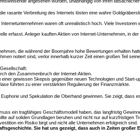
unftsweisende angesehen wurden, unabhängig von ihren tatsächlich
e rasante Verbreitung des Internets lösten eine wahre Goldgräberst
ternetunternehmen waren oft unrealistisch hoch. Viele Investoren 
e erfasst. Anleger kauften Aktien von Internet-Unternehmen, in der H
ternehmen, die während der Boomjahre hohe Bewertungen erhalten hat
en notiert sind, verlor innerhalb kurzer Zeit einen großen Teil sein
 Gesellschaft:
durch den Zusammenbruch der Internet-Aktien.
u einer gewissen Skepsis gegenüber neuen Technologien und Start-u
ase führten zu einer verstärkten Regulierung der Finanzmärkte.
uphorie und Spekulation die Oberhand gewinnen. Sie zeigt, dass es wic
uss ein tragfähiges Geschäftsmodell haben, das langfristig Gewinne 
e auf soliden Grundlagen beruhen und nicht nur auf kurzfristigen T
estition ein Risiko birgt und nicht alle Unternehmen erfolgreich sind.
ftsgeschichte. Sie hat uns gezeigt, dass auch in Zeiten großer E