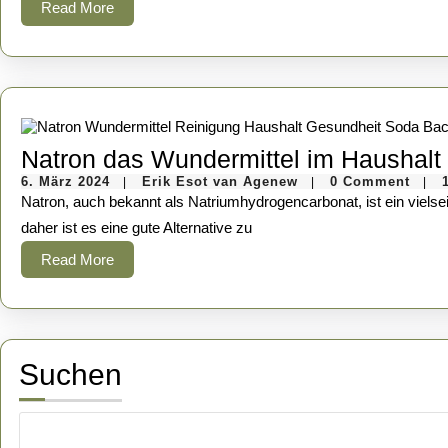
Read
Read More
More
Natron das Wundermittel im Haushalt
6.
Erik
6. März 2024
Erik Esot van Agenew
0 Comment
|
|
|
März
Esot
Natron, auch bekannt als Natriumhydrogencarbonat, ist ein vielseitiges Hausmittel, das für verschiedene Reinigungszwecke verwendet werden kann. Es ist günstig, ungiftig und biologisch abbaubar,
2024
van
Agenew
daher ist es eine gute Alternative zu
Read
Read More
More
Suchen