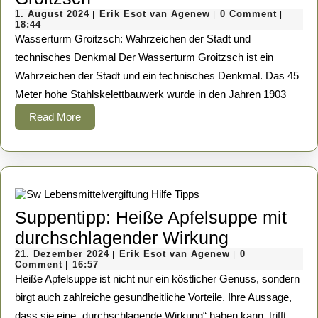
1.
historische
Erik
1. August 2024
Erik Esot van Agenew
0 Comment
|
|
|
August
Esot
18:44
Wasserturm
2024
van
Wasserturm Groitzsch: Wahrzeichen der Stadt und
Agenew
Groitzsch
technisches Denkmal Der Wasserturm Groitzsch ist ein
Wahrzeichen der Stadt und ein technisches Denkmal. Das 45
Meter hohe Stahlskelettbauwerk wurde in den Jahren 1903
Read
Read More
More
Suppentipp: Heiße Apfelsuppe mit
Suppentipp
durchschlagender Wirkung
21.
Heiße
Erik
21. Dezember 2024
Erik Esot van Agenew
0
|
|
Dezember
Esot
Comment
16:57
|
Apfelsuppe
2024
van
Heiße Apfelsuppe ist nicht nur ein köstlicher Genuss, sondern
Agenew
mit
birgt auch zahlreiche gesundheitliche Vorteile. Ihre Aussage,
dass sie eine „durchschlagende Wirkung“ haben kann, trifft