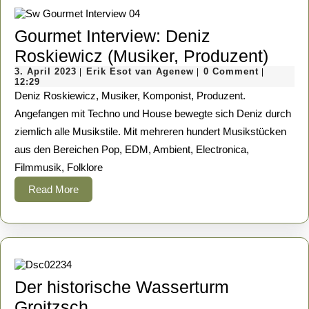
Gourmet Interview: Deniz
Gour
Roskiewicz (Musiker, Produzent)
3.
Erik
Inter
3. April 2023
Erik Esot van Agenew
0 Comment
|
|
|
April
Esot
12:29
Deni
2023
van
Deniz Roskiewicz, Musiker, Komponist, Produzent.
Agenew
Rosk
Angefangen mit Techno und House bewegte sich Deniz durch
ziemlich alle Musikstile. Mit mehreren hundert Musikstücken
(Musi
aus den Bereichen Pop, EDM, Ambient, Electronica,
Prod
Filmmusik, Folklore
Read
Read More
More
Der historische Wasserturm
Der
Groitzsch