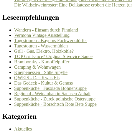
Die Wildschweinroster: Eine Delikatesse erobert die Herzen (un
Leseempfehlungen
Wandern - Einsam durch Finnland
Vermona Vintage Ausstellung
Tagestouren - Bayerns Fachwerkdörfer
Tagestouren - Wassermühlen
Grill - Gas, Elektro, Holzkohle?
TOP Grillsauce? Original Slivovice Sauce
Bramboraky - Kartoffelpuffer
Camping & Wohnwagen
Kneipenessen - Stille Sibylle
QWEIS - Das Kwas Eis
Das Gedeck - Kultur & Genuss
Suppenküche - Fasolada Bohnensuppe
Regional - Weinanbau in Sachsen Anhalt
Suppenküche - Zurek polnische Ostersuppe
Suppenküche - Borschtsch Rote Bete Suppe
Kategorien
Aktuelles