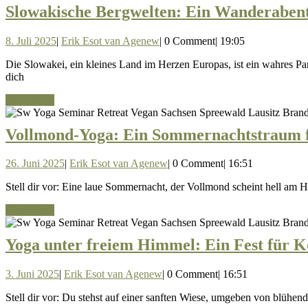
Slowakische Bergwelten: Ein Wanderabente
8.
Erik
8. Juli 2025
|
Erik Esot van Agenew
|
0 Comment
|
19:05
Juli
Esot
Die Slowakei, ein kleines Land im Herzen Europas, ist ein wahres Paradies für Wanderfreunde. Abseits der überlaufenen Alpenregionen erwartet dich hier eine unberührte Natur, die zum Entdecken einlädt. Lass
2025
van
dich
Agenew
Read
Read More
More
Vollmond-Yoga: Ein Sommernachtstraum f
26.
Erik
26. Juni 2025
|
Erik Esot van Agenew
|
0 Comment
|
16:51
Juni
Esot
Stell dir vor: Eine laue Sommernacht, der Vollmond scheint hell am 
2025
van
Agenew
Read
Read More
More
Yoga unter freiem Himmel: Ein Fest für K
3.
Erik
3. Juni 2025
|
Erik Esot van Agenew
|
0 Comment
|
16:51
Juni
Esot
Stell dir vor: Du stehst auf einer sanften Wiese, umgeben von blü
2025
van