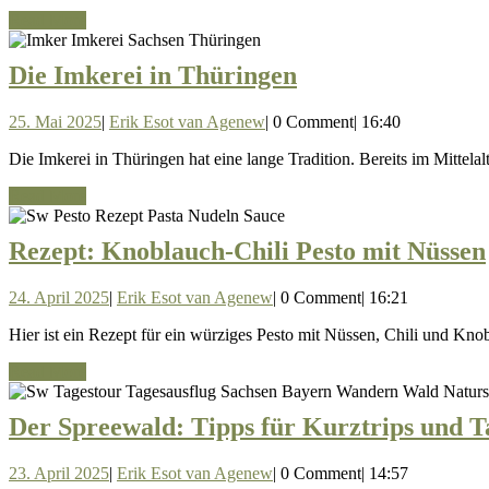
Agenew
Read
Read More
More
Die
Die Imkerei in Thüringen
Imkerei
25.
Erik
25. Mai 2025
|
Erik Esot van Agenew
|
0 Comment
|
16:40
in
Mai
Esot
Thüringen
Die Imkerei in Thüringen hat eine lange Tradition. Bereits im Mittel
2025
van
Agenew
Read
Read More
More
Rezept: Knoblauch-Chili Pesto mit Nüssen
24.
Erik
24. April 2025
|
Erik Esot van Agenew
|
0 Comment
|
16:21
April
Esot
Hier ist ein Rezept für ein würziges Pesto mit Nüssen, Chili und Kn
2025
van
Agenew
Read
Read More
More
Der Spreewald: Tipps für Kurztrips und T
23.
Erik
23. April 2025
|
Erik Esot van Agenew
|
0 Comment
|
14:57