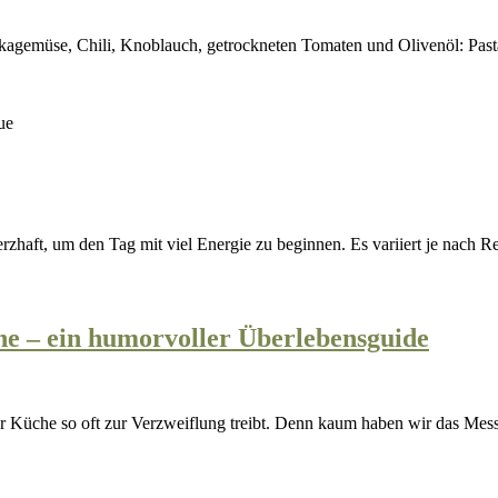
Pfanne
mit
pikantem
Paprikagemüse
erzhaft, um den Tag mit viel Energie zu beginnen. Es variiert je nach Re
Zwieb
he – ein humorvoller Überlebensguide
schäle
Trän
in
er Küche so oft zur Verzweiflung treibt. Denn kaum haben wir das Messe
der
Küch