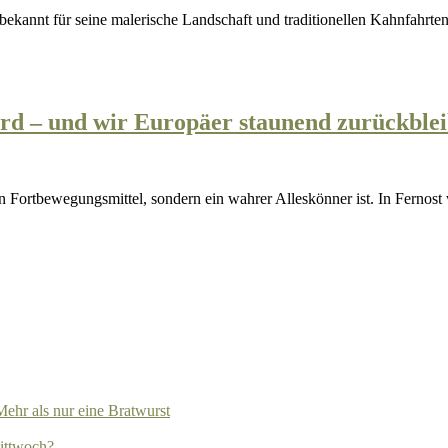
für
Kurztrips
und
Tagesausflüge
rd – und wir Europäer staunend zurückble
ehr als nur eine Bratwurst
ittwoch?