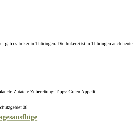
Ein
Fest
für
Körper
und
alter gab es Imker in Thüringen. Die Imkerei ist in Thüringen auch heut
Seele
Rezept:
Knoblauch-
Chili
Pesto
oblauch: Zutaten: Zubereitung: Tipps: Guten Appetit!
mit
Nüssen
Der
agesausflüge
Spreewald:
Tipps