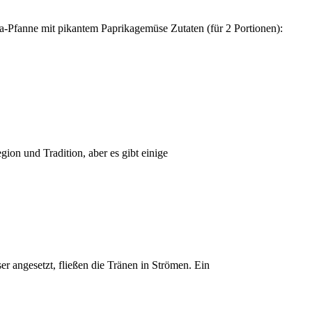
gion und Tradition, aber es gibt einige
eln
n:
enmeer
r angesetzt, fließen die Tränen in Strömen. Ein
e