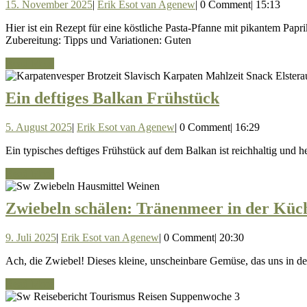
15.
Erik
15. November 2025
|
Erik Esot van Agenew
|
0 Comment
|
15:13
November
Esot
Hier ist ein Rezept für eine köstliche Pasta-Pfanne mit pikantem Paprikagemüse, Chili, Knoblauch, getrockneten Tomaten und Olivenöl: Pasta-Pfanne mit pikantem Paprikagemüse Zutaten (für 2 Portionen):
2025
van
Zubereitung: Tipps und Variationen: Guten
Agenew
Read
Read More
More
Ein
Ein deftiges Balkan Frühstück
deftiges
5.
Erik
5. August 2025
|
Erik Esot van Agenew
|
0 Comment
|
16:29
Balkan
August
Esot
Frühstück
Ein typisches deftiges Frühstück auf dem Balkan ist reichhaltig und h
2025
van
Agenew
Read
Read More
More
Zwiebeln schälen: Tränenmeer in der Küc
9.
Erik
9. Juli 2025
|
Erik Esot van Agenew
|
0 Comment
|
20:30
Juli
Esot
Ach, die Zwiebel! Dieses kleine, unscheinbare Gemüse, das uns in d
2025
van
Agenew
Read
Read More
More