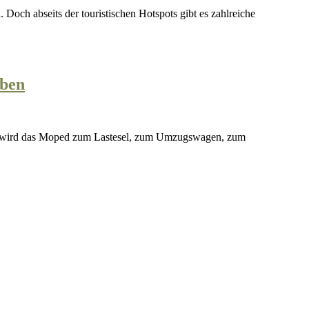
Fernost:
iben
Wenn
das
Moped
zum
Lastesel
wird
–
und
wir
Europäer
staunend
zurückbleiben