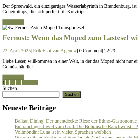
April
Esot
Der Spreewald, ein einzigartiges Wasserlabyrinth in Brandenburg, ist bekannt für seine malerische Landschaft und traditionellen Kahnfahrten. Doch abseits der touristischen Hotspots gibt es zahlreiche
2025
van
Geheimtipps, die sich perfekt für Kurztrips
Agenew
Read
Read More
More
Fernost: Wenn das Moped zum Lastesel wi
22.
Erik
22. April 2025
|
Erik Esot van Agenew
|
0 Comment
|
22:29
April
Esot
Liebe Leser, willkommen in einer Welt, in der das Moped nicht nur ein Fortbewegungsmittel, sondern ein wahrer Alleskönner ist. In Fernost wird das Moped zum Lastesel, zum Umzugswagen, zum
2025
van
Gemüsehändler
Agenew
Read
Read More
Seitennummerierung
More
1
2
…
10
Nächste
Suchen
der
Suchen
Beiträge
Neueste Beiträge
Balkan Dining: Der unentdeckte Riese der Ethno-Gastronomie
Ein rauchiges Juwel vom Grill: Die Böhmische Rauchwurst – M
Vollmöndin: Luna ist in vielen Sprachen weiblich
Warum gibt es Freitag und Sonntag als Nachname aber nicht M