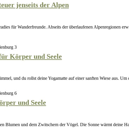
Slowakische
uer jenseits der Alpen
–
Bergwelten:
ein
Ein
humor
Wanderabenteuer
Überl
jenseits
der
Alpen
Vollmond-
ür Körper und Seele
Yoga:
Ein
Sommernachtstraum
Himmel, und du rollst deine Yogamatte auf einer sanften Wiese aus. Um
für
Körper
Yoga
örper und Seele
und
unter
Seele
freiem
Himmel:
henden Blumen und dem Zwitschern der Vögel. Die Sonne wärmt deine H