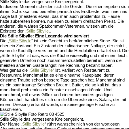
Stille Sibylle das vergessene Kneipengericht.
In diesem Moment scheiden sich die Geister. Die einen ergeben sich
ihrem Schicksal und bestellen panisch das Erstbeste, was ihnen ins
Auge fällt (meistens etwas, das man auch problemlos zu Hause
hätte zubereiten können, nur eben zu einem dreifachen Preis). Die
anderen, die wahren Spätkommer-Veteranen, wissen um die
Existenz der „
Stille Sibylle
„.
Die Stille Sibylle: Eine Legende wird serviert
Die „
Stille Sibylle
“ ist kein Gericht im herkömmlichen Sinne. Sie ist
eher ein Zustand. Ein Zustand der kulinarischen Notlage, der eintritt,
wenn die Kochtöpfe verstummt und die Herdplatten erkaltet sind. Die
„Stille Sibylle“ ist das, was die Küche widerwillig und mit einem leicht
genervten Unterton noch zusammenzustellen bereit ist, wenn die
meisten anderen Gäste längst ihre Rechnung bezahlt haben.
Was genau die „
Stille Sibylle
“ ist, variiert von Restaurant zu
Restaurant. Manchmal ist es eine einsame Käseplatte, deren
einsame Traube schon bessere Tage gesehen hat. Manchmal sind
es ein paar traurige Scheiben Brot mit Butter, die so kalt ist, dass
man damit problemlos ein Fenster einschlagen könnte. Und
manchmal, mit etwas Glück und einem besonders gnädigen
Küchenchef, handelt es sich um die Überreste eines Salats, der mit
einem Dressing ertränkt wurde, um seine gestrige Frische zu
kaschieren.
Stille Sibylle das vergessene Kneipengericht.
Der Name „
Stille Sibylle
“ rührt wahrscheinlich von der wortlosen
Akzeptanz her, mit der dieses Gericht meistens entgegengenommen