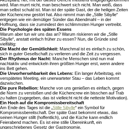
wird. Man murrt nicht, man beschwert sich nicht. Man weiß, dass
man selbst schuld ist. Man ist der späte Gast, der die heiligen Zeiten
der Küchencrew gestört hat. Also nimmt man die „Stille Sibylle“
entgegen wie ein demütiger Sünder das Abendmahl – in der
Hoffnung, dass sie zumindest den schlimmsten Hunger vertreibt.
Die Psychologie des späten Essens
Warum aber tun wir uns das an? Warum riskieren wir die „Stille
Sibylle“, anstatt einfach früher zu essen? Nun, die Gründe sind
vielfältig:
Die Macht der Gemütlichkeit:
Manchmal ist es einfach zu schön,
sich in guter Gesellschaft zu verlieren und die Zeit zu vergessen.
Der Rhythmus der Nacht:
Manche Menschen sind nun mal
nachtaktiv und entwickeln ihren größten Hunger erst, wenn andere
ins Bett gehen.
Die Unvorhersehbarkeit des Lebens:
Ein langer Arbeitstag, ein
verspätetes Meeting, ein unerwarteter Stau – das Leben kommt
dazwischen.
Die pure Rebellion:
Manche von uns genießen es einfach, gegen
die Norm zu verstoßen und die Küchencrew ein bisschen auf Trab
zu halten (zugegeben, das ist vielleicht nicht die netteste Motivation).
Ein Hoch auf die Kompromissbereitschaft
Am Ende des Tages ist die „
Stille Sibylle
“ ein Symbol für
Kompromissbereitschaft. Der späte Gast bekommt etwas, das
seinen Hunger stillt (hoffentlich), und die Küche kann endlich
Feierabend machen. Es ist eine stille Übereinkunft, ein
ungeschriebenes Gesetz der Gastronomie.