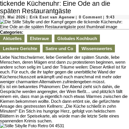
tickende Küchenuhr: Eine Ode an die
späten Restaurantgäste
19.
Erik
19. Mai 2026
Erik Esot van Agenew
0 Comment
9:43
|
|
|
Mai
Esot
2026
van
Agenew
Categories:
Aktuelles
Elsteraue
Globales Kochbuch
Leckere Gerichte
Satire und Co
Wissenswertes
Liebe Nachtschwärmer, liebe Genießer der späten Stunde, liebe
Menschen, deren Mägen erst dann zu protestieren beginnen, wenn
andere schon selig im Land der Träume weilen: Dieser Artikel ist für
euch. Für euch, die ihr tapfer gegen die unerbittliche Wand der
Küchenschlusszeit ankämpft und euch manchmal mit mehr oder
weniger charmanten Alternativen zufriedengeben müsst.
Es ist ein bekanntes Phänomen: Der Abend zieht sich dahin, die
Gespräche werden angeregter, der Wein fließt… und plötzlich fällt
einem ein, dass man ja eigentlich noch etwas Warmes zwischen die
Kiemen bekommen wollte. Doch dann ertönt sie, die gefürchtete
Ansage des gestressten Kellners: „Die Küche schließt in zehn
Minuten!“ Ein Stich ins hungrige Herz, gefolgt von hektischem
Blättern in der Speisekarte, als würde man die letzte Seite eines
spannenden Krimis suchen.