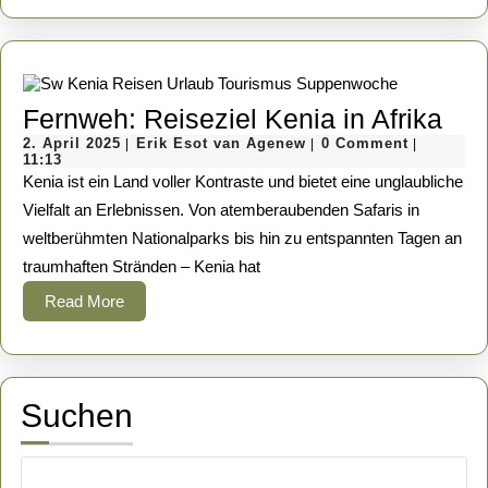
Fer
Fernweh: Reiseziel Kenia in Afrika
2.
Erik
Rei
2. April 2025
Erik Esot van Agenew
0 Comment
|
|
|
April
Esot
11:13
Ken
2025
van
Kenia ist ein Land voller Kontraste und bietet eine unglaubliche
Agenew
in
Vielfalt an Erlebnissen. Von atemberaubenden Safaris in
weltberühmten Nationalparks bis hin zu entspannten Tagen an
Afr
traumhaften Stränden – Kenia hat
Read
Read More
More
Suchen