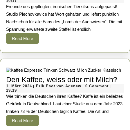
April
Esot
10:17
der
2025
van
Freunde des gepflegten, ironischen Tierkitschs aufgepasst!
Agenew
Auenwiesen“
Studio Plechovkavice hat Wort gehalten und liefert pünktlich
Nachschub für alle Fans des „Lords der Auenwiesen“. Die mit
ist
Spannung erwartete zweite Staffel ist endlich
zurück!
Read
Read More
Neun
More
neue,
längere
Episoden
voller
De
Den Kaffee, weiss oder mit Milch?
Rottweiler-
1.
Erik
Kaf
1. März 2024
Erik Esot van Agenew
0 Comment
|
|
|
Abenteuer
März
Esot
19:19
wei
2024
van
Wie trinken die Deutschen ihren Kaffee? Kaffe ist ein beliebtes
–
Agenew
ode
Getränk in Deutschland. Laut einer Studie aus dem Jahr 2023
Kostenlos
trinken 73 % der Deutschen täglich Kaffee. Die Art und
mit
auf
Mil
Read
Read More
YouTube!
More