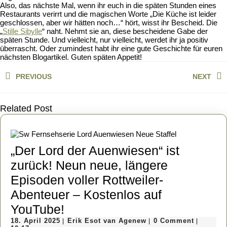
Also, das nächste Mal, wenn ihr euch in die späten Stunden eines
Restaurants verirrt und die magischen Worte „Die Küche ist leider
geschlossen, aber wir hätten noch…“ hört, wisst ihr Bescheid. Die
„
Stille Sibylle
“ naht. Nehmt sie an, diese bescheidene Gabe der
späten Stunde. Und vielleicht, nur vielleicht, werdet ihr ja positiv
überrascht. Oder zumindest habt ihr eine gute Geschichte für euren
nächsten Blogartikel. Guten späten Appetit!
Beitragsnavigation
PREVIOUS
NEXT
Previous
Next
post:
post:
Related Post
„Der Lord der Auenwiesen“ ist
zurück! Neun neue, längere
Episoden voller Rottweiler-
Abenteuer – Kostenlos auf
„Der
YouTube!
18.
Lord
Erik
18. April 2025
Erik Esot van Agenew
0 Comment
|
|
|