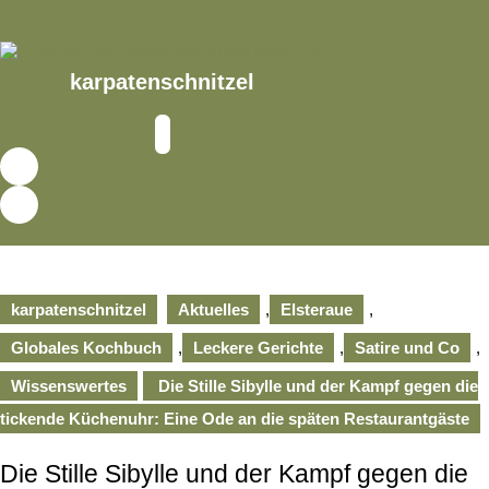
Skip
to
content
Skip
karpatenschnitzel
to
content
Open
Button
karpatenschnitzel
Aktuelles
,
Elsteraue
,
Globales Kochbuch
,
Leckere Gerichte
,
Satire und Co
,
Wissenswertes
Die Stille Sibylle und der Kampf gegen die
tickende Küchenuhr: Eine Ode an die späten Restaurantgäste
Die Stille Sibylle und der Kampf gegen die